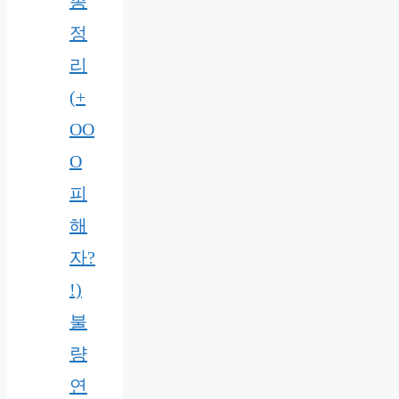
총
정
리
(+
OO
O
피
해
자?
!)
불
량
연