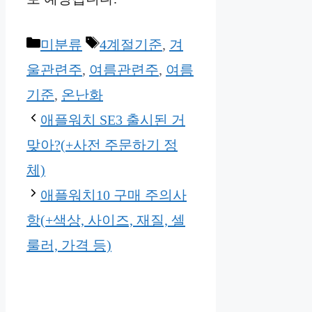
Categories
Tags
미분류
4계절기준
,
겨
울관련주
,
여름관련주
,
여름
기준
,
온난화
애플워치 SE3 출시된 거
맞아?(+사전 주문하기 정
체)
애플워치10 구매 주의사
항(+색상, 사이즈, 재질, 셀
룰러, 가격 등)