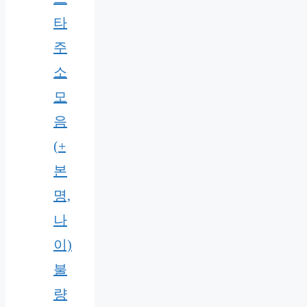
타
주
소
모
음
(+
본
명,
나
이)
불
량