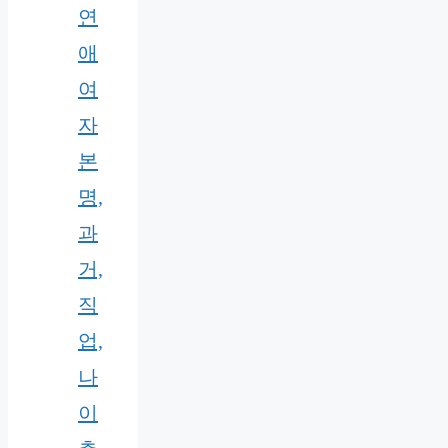
연
애
여
자
본
명,
과
거,
직
업,
나
이