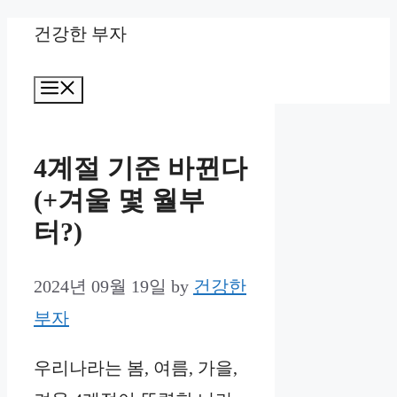
Skip
건강한 부자
to
Menu
content
4계절 기준 바뀐다
(+겨울 몇 월부
터?)
2024년 09월 19일
by
건강한
부자
우리나라는 봄, 여름, 가을,