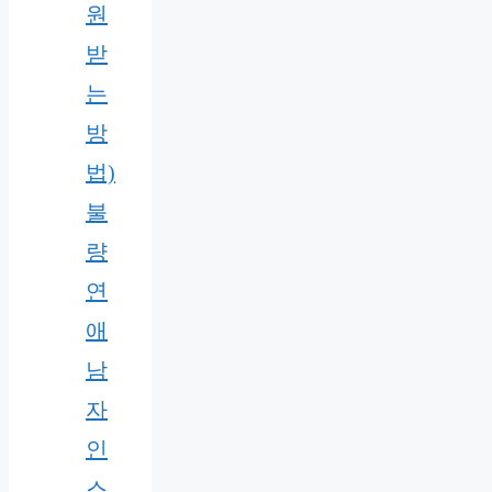
원
받
는
방
법)
불
량
연
애
남
자
인
스