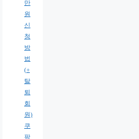
만
원
신
청
방
법
(+
탈
퇴
회
원)
쿠
팡