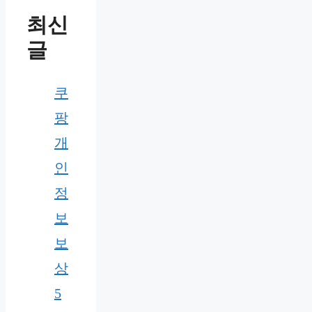
최신
글
쿠
팡
개
인
정
보
보
상
5