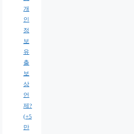
개
인
정
보
유
출
보
상
언
제?
(+5
만