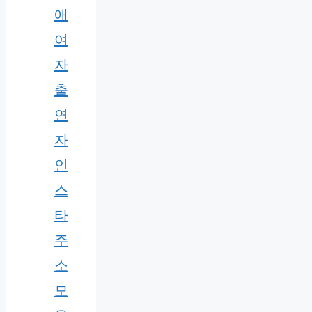
애
여
자
출
연
자
인
스
타
주
소
모