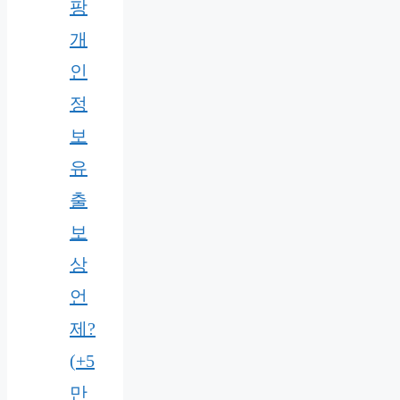
팡
개
인
정
보
유
출
보
상
언
제?
(+5
만