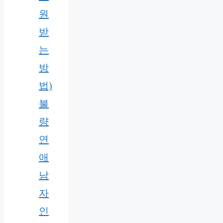
원
받
는
방
법)
불
량
연
애
남
자
인