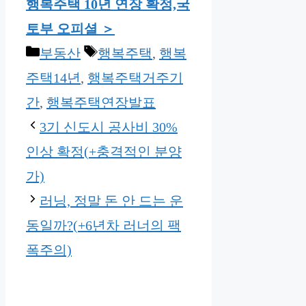
행복주택 10년 연장 확정,국
토부 오피셜 ＞
Categories
Tags
부동산
행복주택
,
행복
주택14년
,
행복주택거주기
간
,
행복주택연장발표
3기 신도시 공사비 30%
인상 확정(+충격적인 분양
가)
러닝, 정말 돈 안 드는 운
동일까?(+6년차 러너의 팩
폭주의)