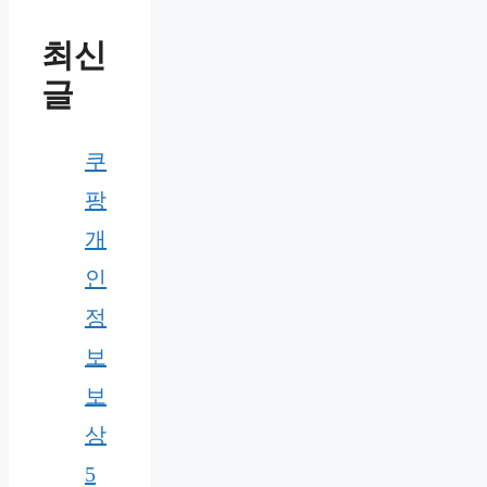
최신
글
쿠
팡
개
인
정
보
보
상
5