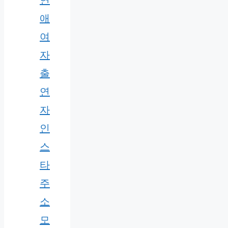
애
여
자
출
연
자
인
스
타
주
소
모