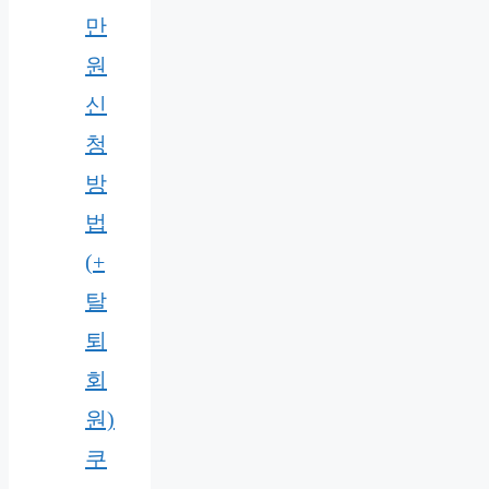
만
원
신
청
방
법
(+
탈
퇴
회
원)
쿠