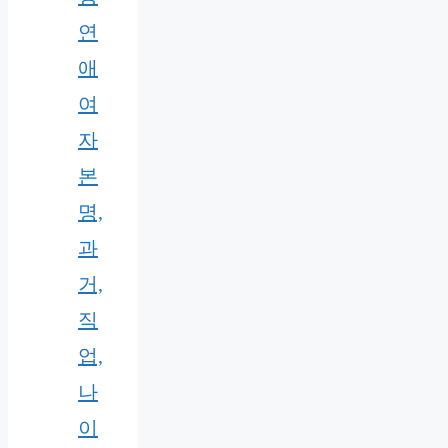
연
애
여
자
본
명,
과
거,
직
업,
나
이