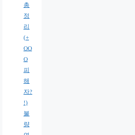
총
정
리
(+
OO
O
피
해
자?
!)
불
량
연