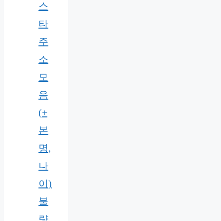
스
타
주
소
모
음
(+
본
명,
나
이)
불
량