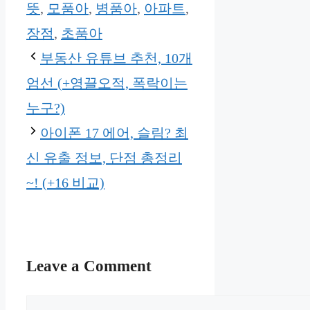
뜻
,
모품아
,
병품아
,
아파트
,
장점
,
초품아
부동산 유튜브 추천, 10개
엄선 (+영끌오적, 폭락이는
누구?)
아이폰 17 에어, 슬림? 최
신 유출 정보, 단점 총정리
~! (+16 비교)
Leave a Comment
Comment