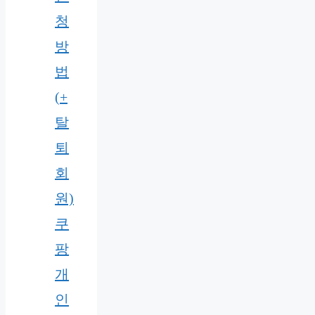
청
방
법
(+
탈
퇴
회
원)
쿠
팡
개
인