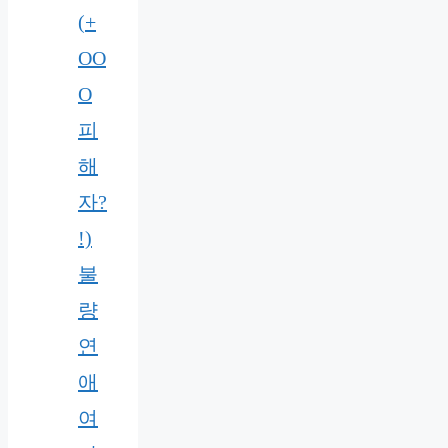
(+
OO
O
피
해
자?
!)
불
량
연
애
여