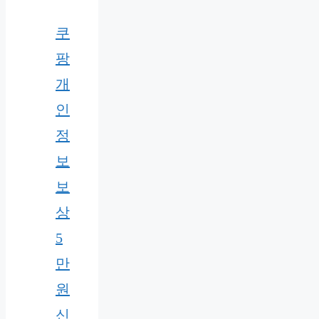
쿠
팡
개
인
정
보
보
상
5
만
원
신