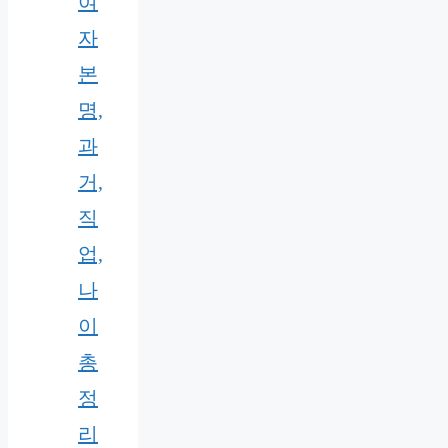
여
자
본
명,
과
거,
직
업,
나
이
총
정
리