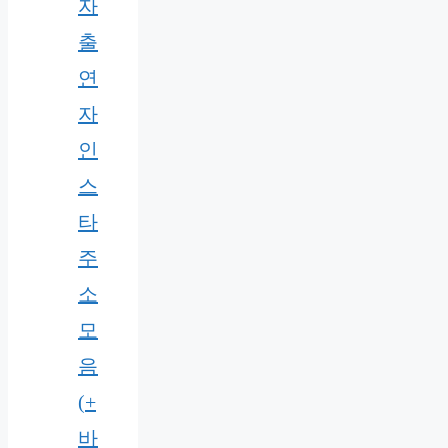
자
출
연
자
인
스
타
주
소
모
음
(+
바