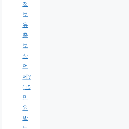
정
보
유
출
보
상
언
제?
(+5
만
원
받
는