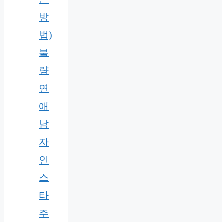
방
법)
불
량
연
애
남
자
인
스
타
주