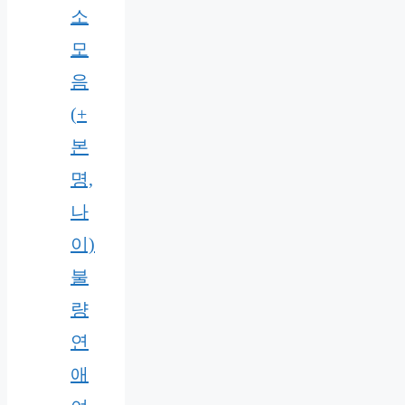
소
모
음
(+
본
명,
나
이)
불
량
연
애