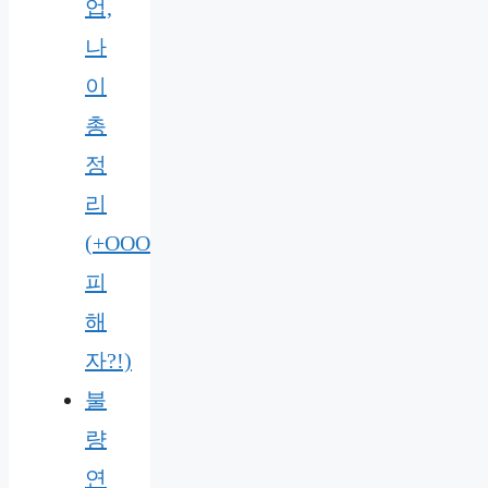
업,
나
이
총
정
리
(+OOO
피
해
자?!)
불
량
연