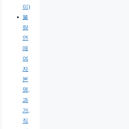
이)
불
량
연
애
여
자
본
명,
과
거,
직