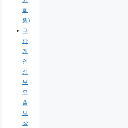
회
원)
쿠
팡
개
인
정
보
유
출
보
상