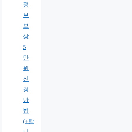
정
보
보
상
5
만
원
신
청
방
법
(+탈
퇴