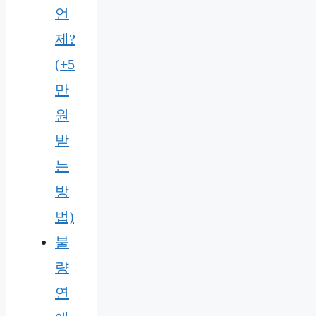
언
제?
(+5
만
원
받
는
방
법)
불
량
연