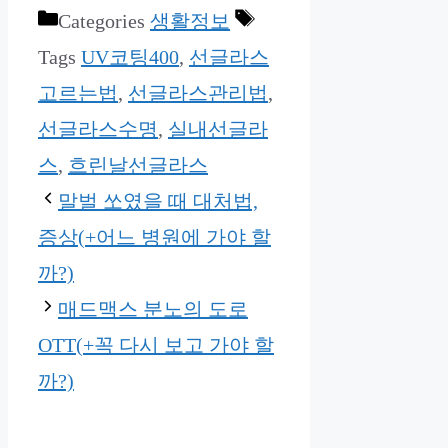
Categories
생활정보
Tags
UV코팅400
,
선글라스
고르는법
,
선글라스관리법
,
선글라스수명
,
실내선글라
스
,
흐린날선글라스
말벌 쏘였을 때 대처법,
증상(+어느 병원에 가야 할
까?)
매드맥스 분노의 도로
OTT(+꼭 다시 보고 가야 할
까?)