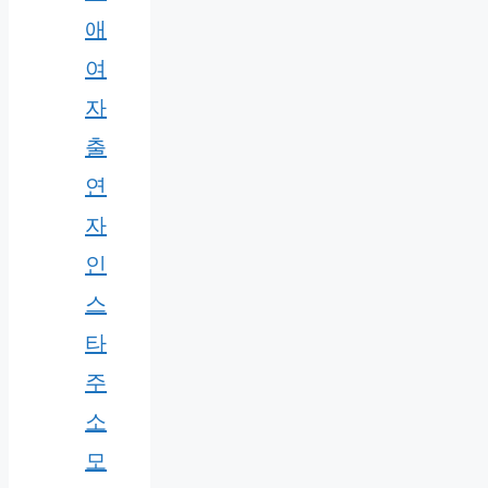
애
여
자
출
연
자
인
스
타
주
소
모