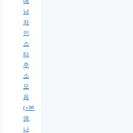
애
남
자
인
스
타
주
소
모
음
(+본
명,
나