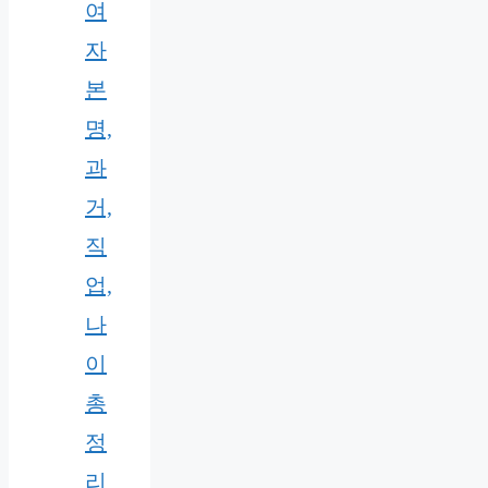
여
자
본
명,
과
거,
직
업,
나
이
총
정
리