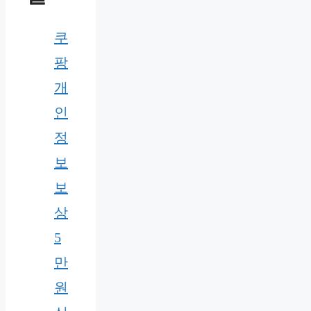
쿠
팡
개
인
정
보
보
상
5
만
원