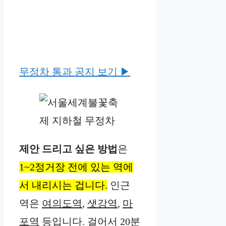
무정차 통과 공지 보기 ▶︎
제안 드리고 싶은 방법
은
1~2정거장 전에 있는 역에
서 내리시는 겁니다.
인근
역은
여의도역
,
샛강역
,
마
포역
등입니다. 걸어서 20분