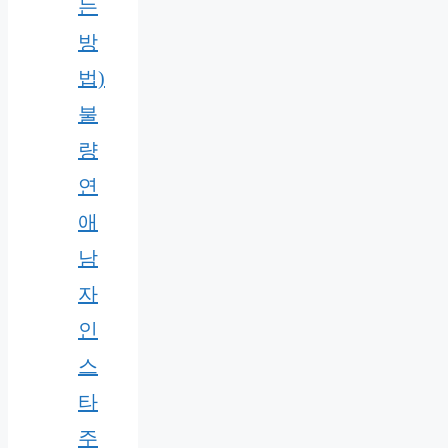
는
방
법)
불
량
연
애
남
자
인
스
타
주