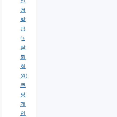
신
청
방
법
(+
탈
퇴
회
원)
쿠
팡
개
인