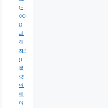
(+
OO
O
피
해
자?
!)
불
량
연
애
여