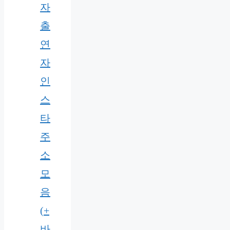
자
출
연
자
인
스
타
주
소
모
음
(+
바