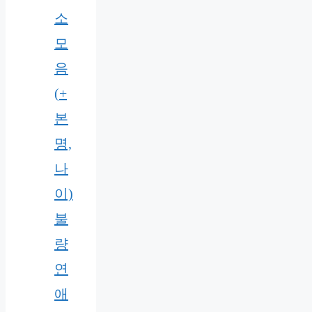
소
모
음
(+
본
명,
나
이)
불
량
연
애