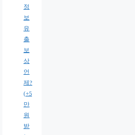
정
보
유
출
보
상
언
제?
(+5
만
원
받