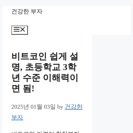
Skip
건강한 부자
to
Menu
content
비트코인 쉽게 설
명, 초등학교 3학
년 수준 이해력이
면 됨!
2025년 01월 03일
by
건강한
부자