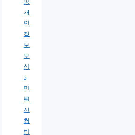
팡
개
인
정
보
보
상
5
만
원
신
청
방