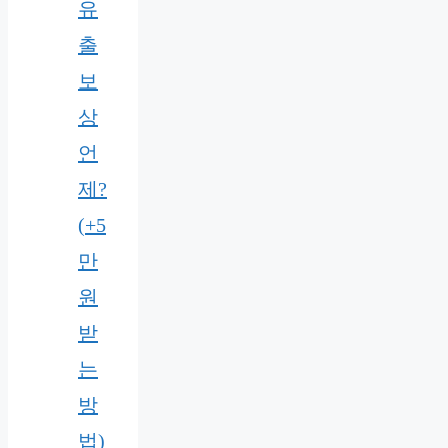
유
출
보
상
언
제?
(+5
만
원
받
는
방
법)