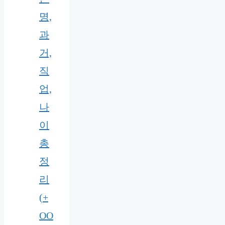
명,
과
거,
직
업,
나
이
총
정
리
(+
OO