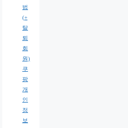
법
(+
탈
퇴
회
원)
쿠
팡
개
인
정
보