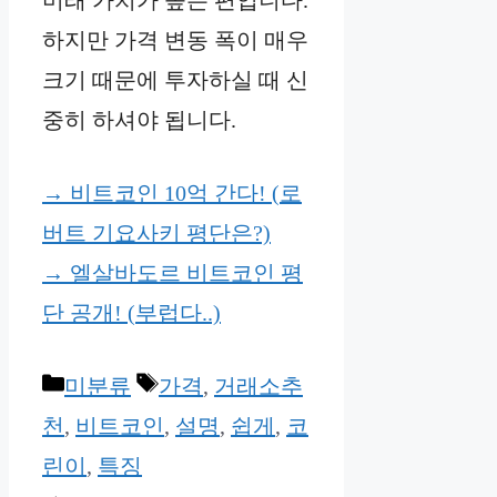
하지만 가격 변동 폭이 매우
크기 때문에 투자하실 때 신
중히 하셔야 됩니다.
→ 비트코인 10억 간다! (로
버트 기요사키 평단은?)
→ 엘살바도르 비트코인 평
단 공개! (부럽다..)
Categories
Tags
미분류
가격
,
거래소추
천
,
비트코인
,
설명
,
쉽게
,
코
린이
,
특징