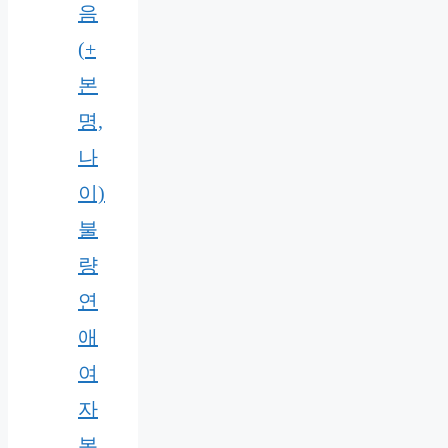
음
(+
본
명,
나
이)
불
량
연
애
여
자
본