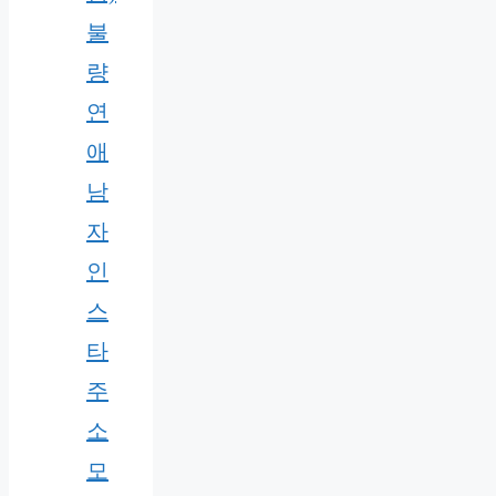
불
량
연
애
남
자
인
스
타
주
소
모