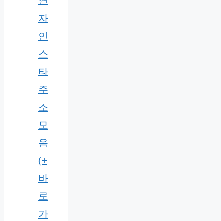
연
자
인
스
타
주
소
모
음
(+
바
로
가