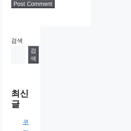
검색
검
색
최신
글
쿠