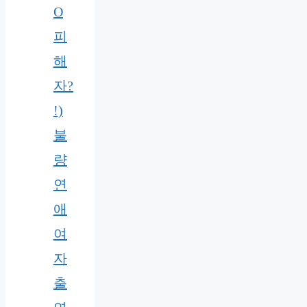
O
피
해
자?
!)
불
량
연
애
여
자
출