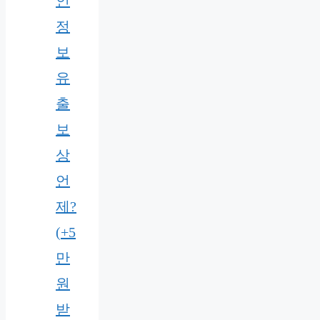
인
정
보
유
출
보
상
언
제?
(+5
만
원
받