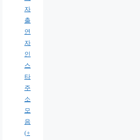
자
출
연
자
인
스
타
주
소
모
음
(+