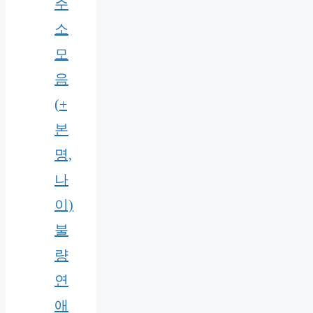
주
소
모
음
(+
본
명,
나
이)
불
량
연
애