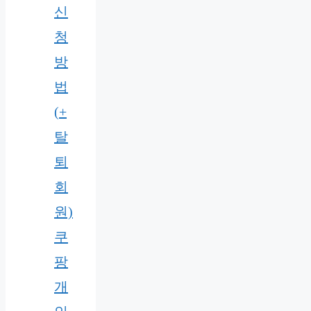
신
청
방
법
(+
탈
퇴
회
원)
쿠
팡
개