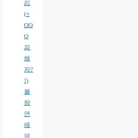
리
(+
OO
O
피
해
자?
!)
불
량
연
애
여