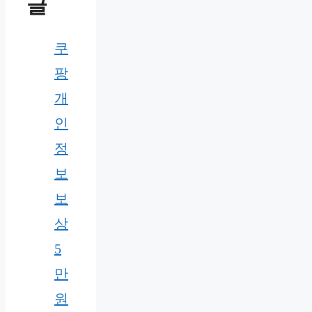
글
쿠
팡
개
인
정
보
보
상
5
만
원