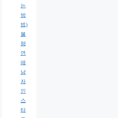
는
방
법)
불
량
연
애
남
자
인
스
타