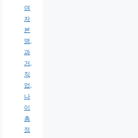
여
자
본
명,
과
거,
직
업,
나
이
총
정