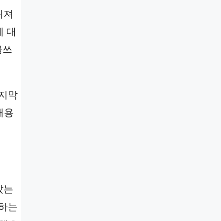
뒤져
에 대
글쓰
마지막
내용
았는
공하는