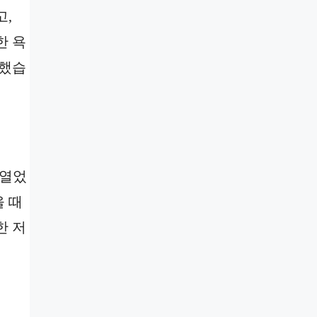
고,
한 욕
입했습
 열었
을 때
한 저