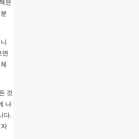
 책은
부분
칩니
보면
정체
든 것
에 나
니다.
전자