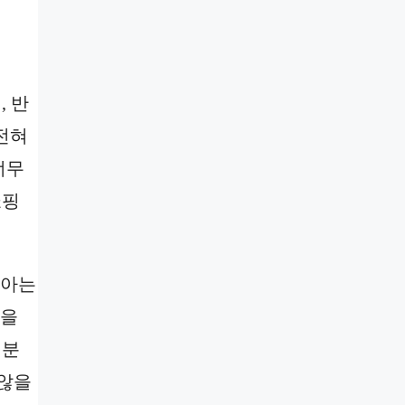
, 반
전혀
너무
쇼핑
는 아는
책을
 분
 않을