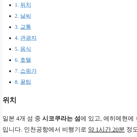
위치
날씨
교통
관광지
음식
호텔
쇼핑가
꿀팁
위치
일본 4개 섬 중
시코쿠라는 섬
에 있고, 에히메현에
입니다. 인천공항에서 비행기로
약 1시간 20분
정도