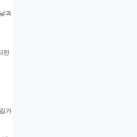
 낮과
지만
.
 김가