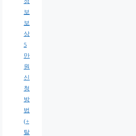
정
보
보
상
5
만
원
신
청
방
법
(+
탈