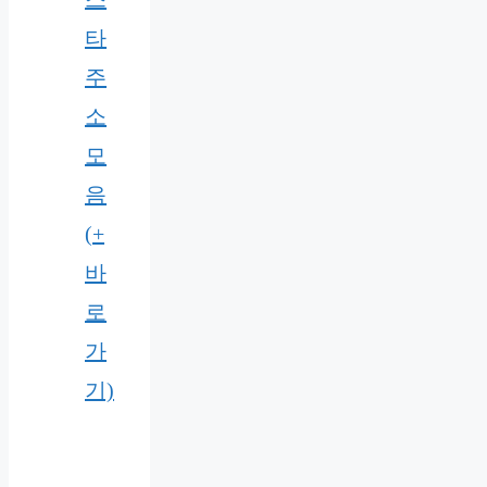
타
주
소
모
음
(+
바
로
가
기)