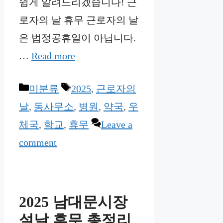
쉽게 알려드리겠습니다! 근
로자의 날 휴무 근로자의 날
은 법정공휴일이 아닙니다.
…
Read more
Categories
Tags
미분류
2025
,
근로자의
날
,
동사무소
,
병원
,
약국
,
우
체국
,
학교
,
휴무
Leave a
comment
2025 남대문시장
설날 휴무 총정리