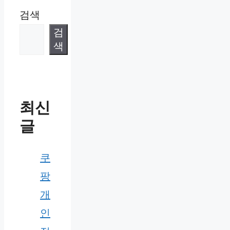
검색
검
색
최신
글
쿠
팡
개
인