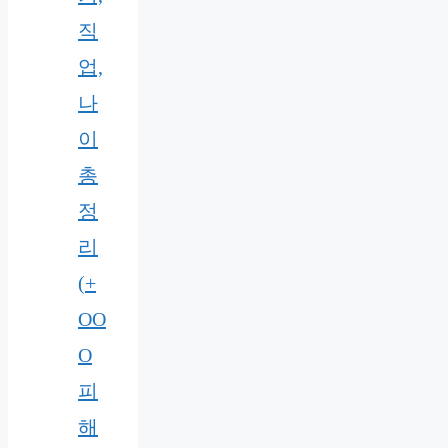
직
업,
나
이
총
정
리
(+
OO
O
피
해