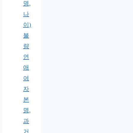
명,
나
이)
불
량
연
애
여
자
본
명,
과
거,