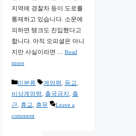
지역에 경찰차 등이 도로를
통제하고 있습니다. 소문에
의하면 탱크도 진입했다고
합니다. 아직 오피셜은 아니
지만 사실이라면 …
Read
more
Categories
Tags
미분류
계엄령
,
등교
,
비상계엄령
,
출국금지
,
출
근
,
휴교
,
휴무
Leave a
comment