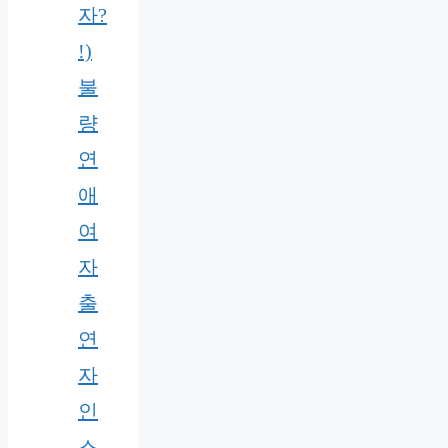
자?
!)
불
량
연
애
여
자
출
연
자
인
스