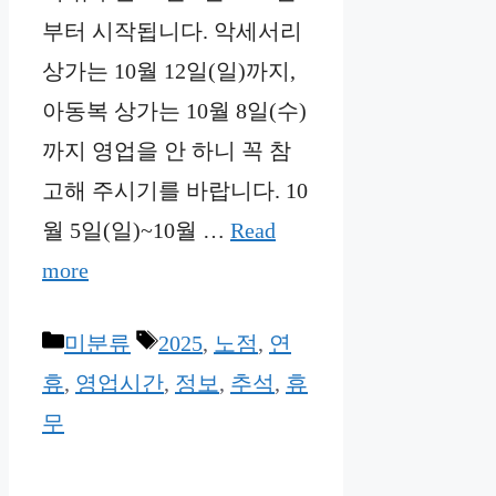
부터 시작됩니다. 악세서리
상가는 10월 12일(일)까지,
아동복 상가는 10월 8일(수)
까지 영업을 안 하니 꼭 참
고해 주시기를 바랍니다. 10
월 5일(일)~10월 …
Read
more
Categories
Tags
미분류
2025
,
노점
,
연
휴
,
영업시간
,
정보
,
추석
,
휴
무