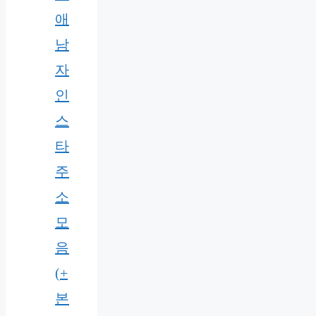
애
남
자
인
스
타
주
소
모
음
(+
본