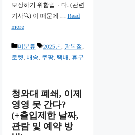
보장하기 위함입니다. (관련
기사🔍) 이 때문에 …
Read
more
Categories
Tags
미분류
2025년
,
광복절
,
로켓
,
배송
,
쿠팡
,
택배
,
휴무
청와대 폐쇄, 이제
영영 못 간다?
(+출입제한 날짜,
관람 및 예약 방