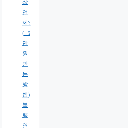
상
언
제?
(+5
만
원
받
는
방
법)
불
량
연