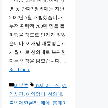
영 못 간다? 청와대는 지난
2022년 5월 개방했습니다.
누적 관람객 780만 명을 돌
파했을 정도로 인기가 많았
습니다. 이재명 대통령은 6
개월 내로 청와대로 복귀한
다는 입장을 밝혔습니다. …
Read more
Categories
Tags
미분류
65세 어르신
,
예
약시간
,
예약없이
,
청와대
,
출입제한날짜
,
폐쇄
,
홈페이