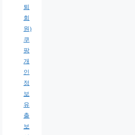
퇴
회
원)
쿠
팡
개
인
정
보
유
출
보