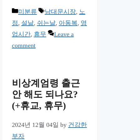
Categories
Tags
미분류
남대문시장
,
노
점
,
설날
,
쉬는날
,
아동복
,
영
업시간
,
휴무
Leave a
comment
비상계엄령 출근
안 해도 되나요?
(+휴교, 휴무)
2024년 12월 04일
by
건강한
부자