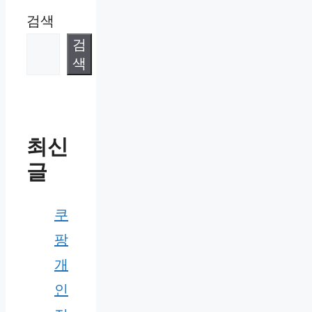
검색
검
색
최신
글
쿠
팡
개
인