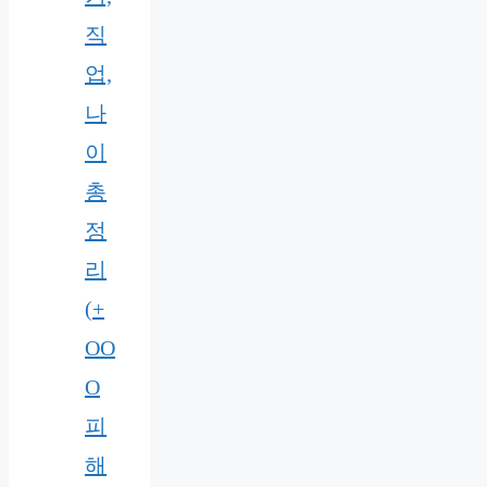
직
업,
나
이
총
정
리
(+
OO
O
피
해