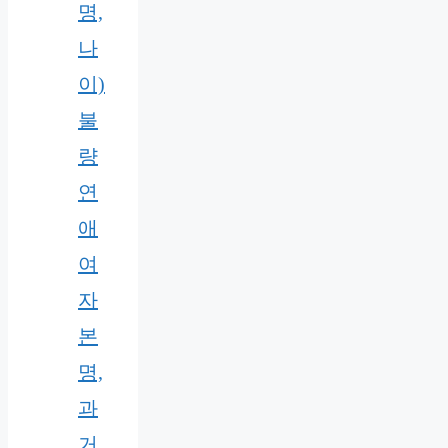
명,
나
이)
불
량
연
애
여
자
본
명,
과
거,