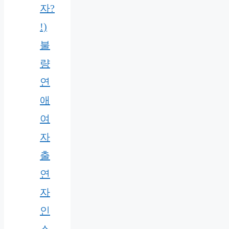
자?
!)
불
량
연
애
여
자
출
연
자
인