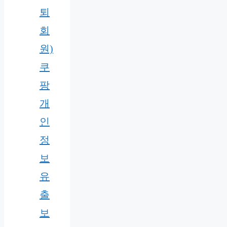
퇴
회
원)
쿠
팡
개
인
정
보
유
출
보