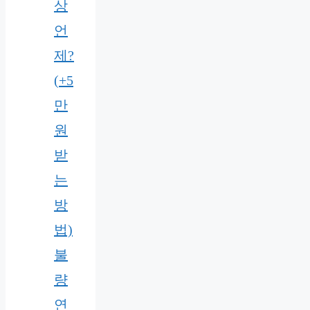
상
언
제?
(+5
만
원
받
는
방
법)
불
량
연