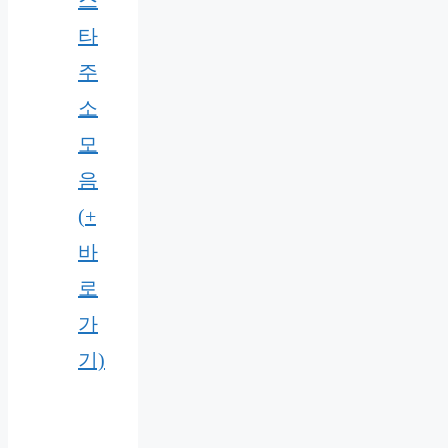
스
타
주
소
모
음
(+
바
로
가
기)