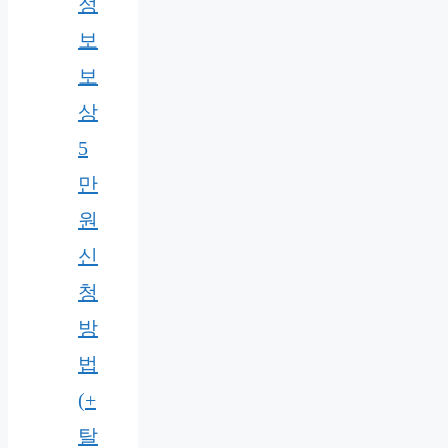
정
보
보
상
5
만
원
신
청
방
법
(+
탈