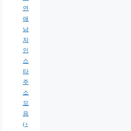
연
애
남
자
인
스
타
주
소
모
음
(+