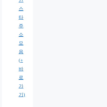
인
스
타
주
소
모
음
(+
바
로
가
기)