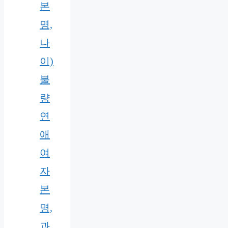
본
명,
나
이)
불
량
연
애
여
자
본
명,
과