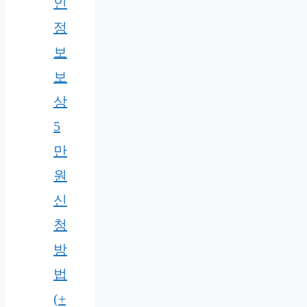
인
정
보
보
상
5
만
원
신
청
방
법
(+