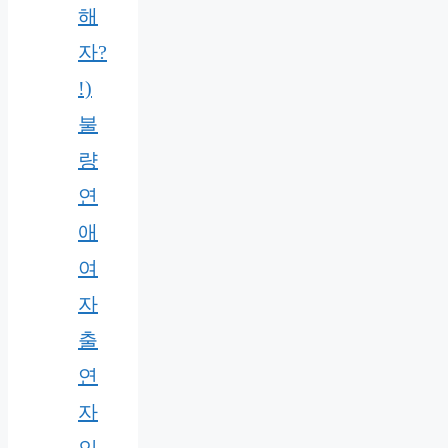
해
자?
!)
불
량
연
애
여
자
출
연
자