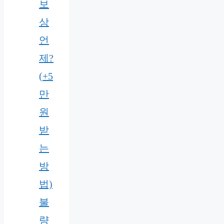
보
상
언
제?
(+5
만
원
받
는
방
법)
불
량