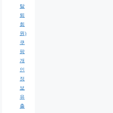
탈
퇴
회
원)
쿠
팡
개
인
정
보
유
출