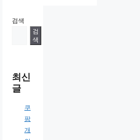
검색
검
색
최신
글
쿠
팡
개