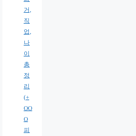
거,
직
업,
나
이
총
정
리
(+
OO
O
피