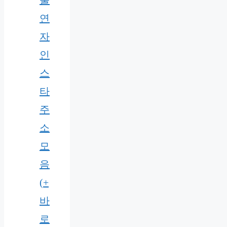
출
연
자
인
스
타
주
소
모
음
(+
바
로