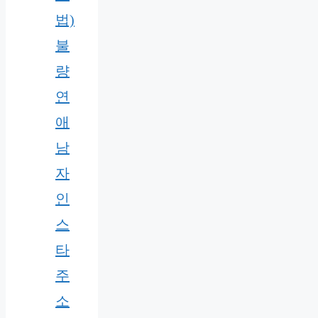
법)
불
량
연
애
남
자
인
스
타
주
소