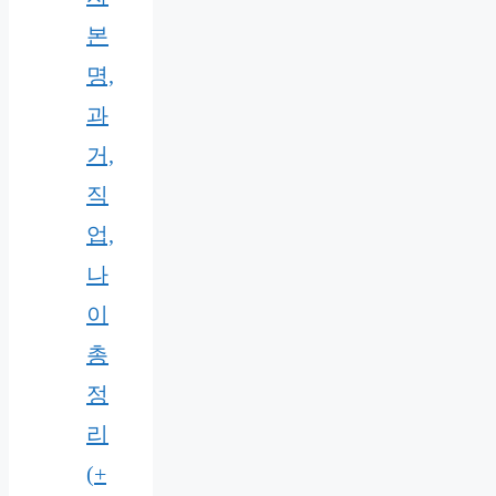
본
명,
과
거,
직
업,
나
이
총
정
리
(+