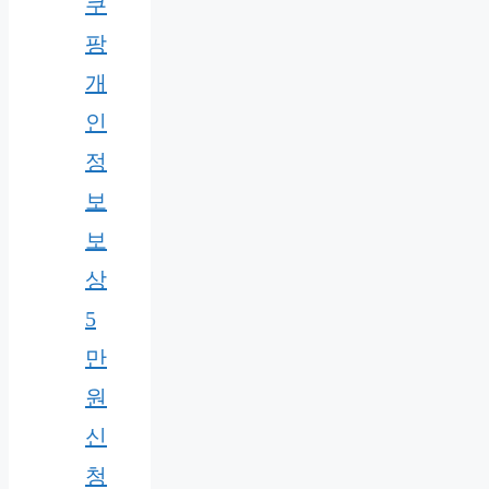
쿠
팡
개
인
정
보
보
상
5
만
원
신
청