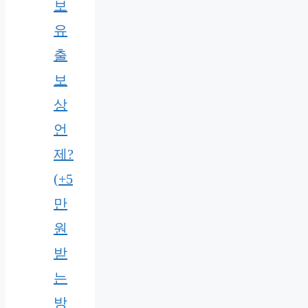
보
유
출
보
상
언
제?
(+5
만
원
받
는
방