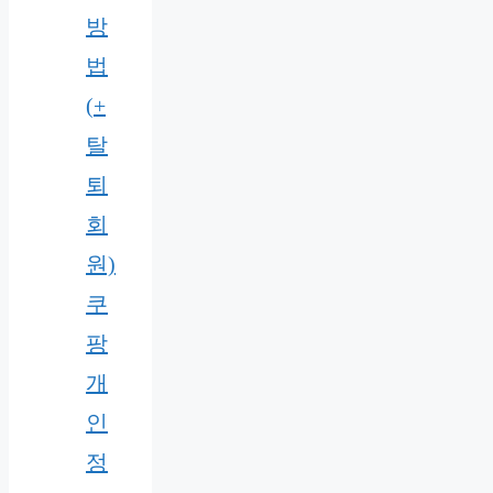
방
법
(+
탈
퇴
회
원)
쿠
팡
개
인
정