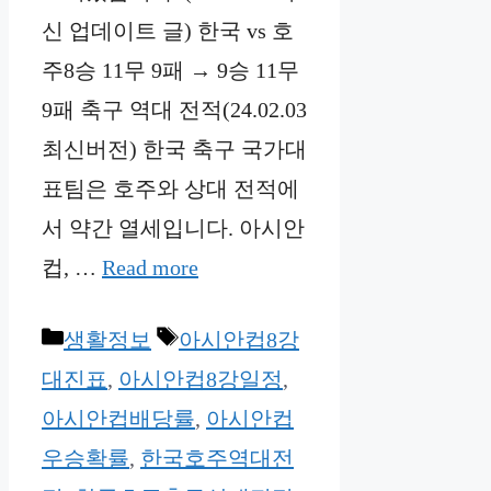
신 업데이트 글) 한국 vs 호
주8승 11무 9패 → 9승 11무
9패 축구 역대 전적(24.02.03
최신버전) 한국 축구 국가대
표팀은 호주와 상대 전적에
서 약간 열세입니다. 아시안
컵, …
Read more
Categories
Tags
생활정보
아시안컵8강
대진표
,
아시안컵8강일정
,
아시안컵배당률
,
아시안컵
우승확률
,
한국호주역대전