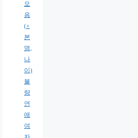
모
음
(+
본
명,
나
이)
불
량
연
애
여
자