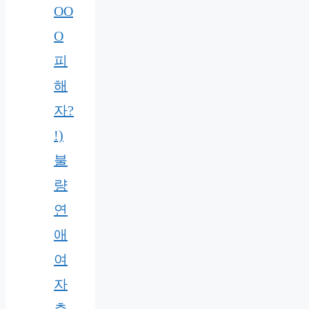
OO
O
피
해
자?
!)
불
량
연
애
여
자