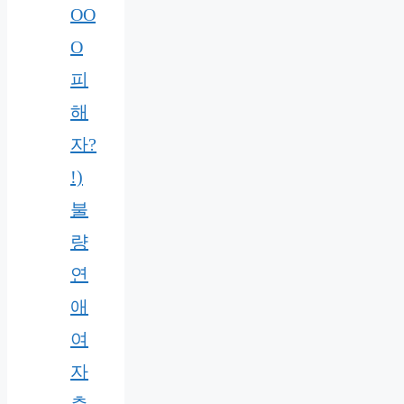
OO
O
피
해
자?
!)
불
량
연
애
여
자