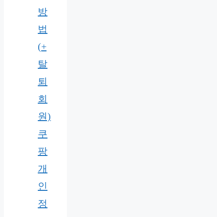
방
법
(+
탈
퇴
회
원)
쿠
팡
개
인
정