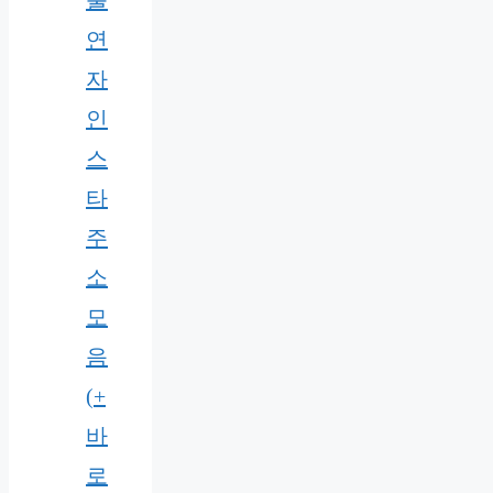
출
연
자
인
스
타
주
소
모
음
(+
바
로