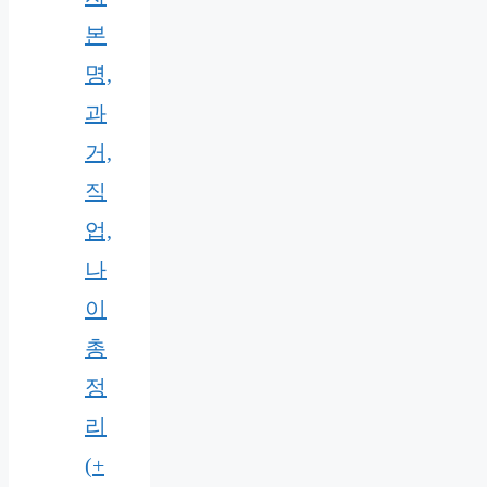
본
명,
과
거,
직
업,
나
이
총
정
리
(+