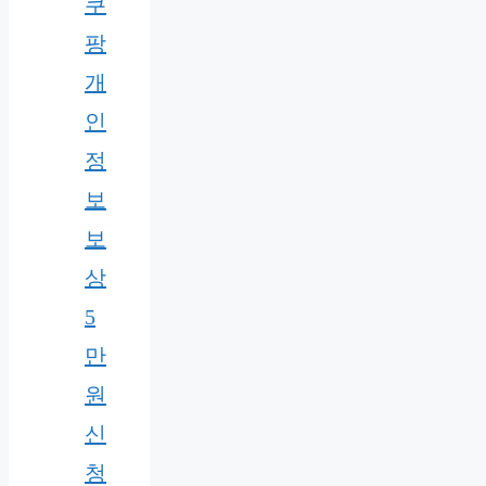
쿠
팡
개
인
정
보
보
상
5
만
원
신
청