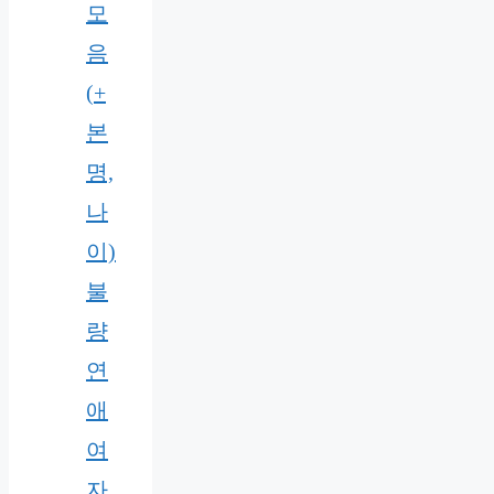
모
음
(+
본
명,
나
이)
불
량
연
애
여
자