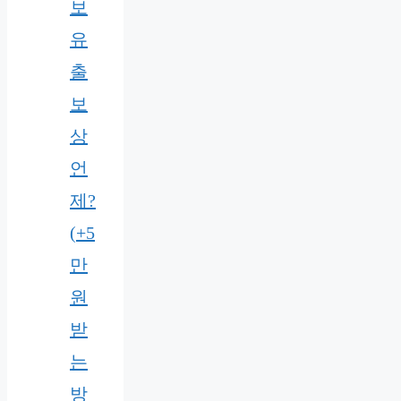
보
유
출
보
상
언
제?
(+5
만
원
받
는
방