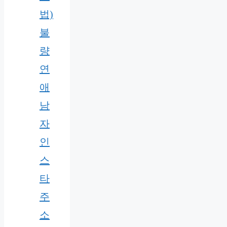
법)
불
량
연
애
남
자
인
스
타
주
소