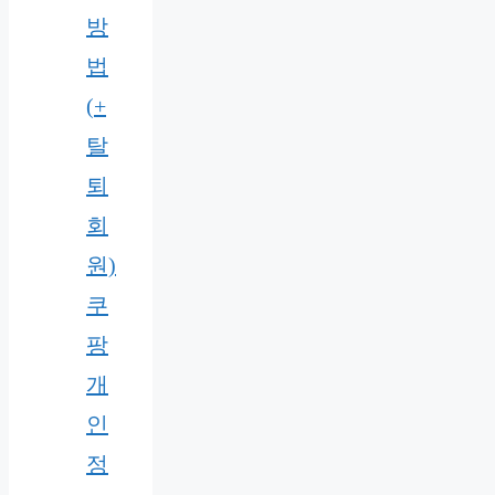
방
법
(+
탈
퇴
회
원)
쿠
팡
개
인
정