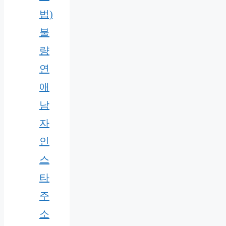
법)
불
량
연
애
남
자
인
스
타
주
소