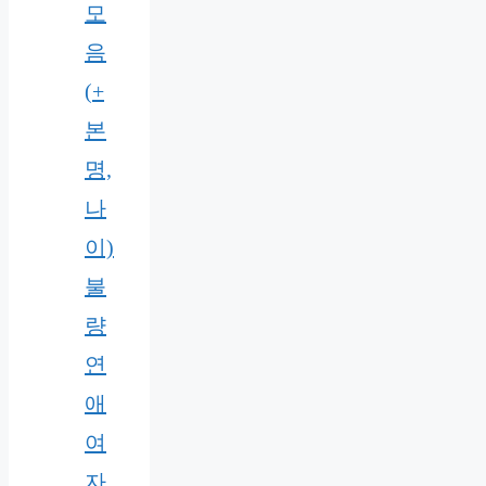
모
음
(+
본
명,
나
이)
불
량
연
애
여
자