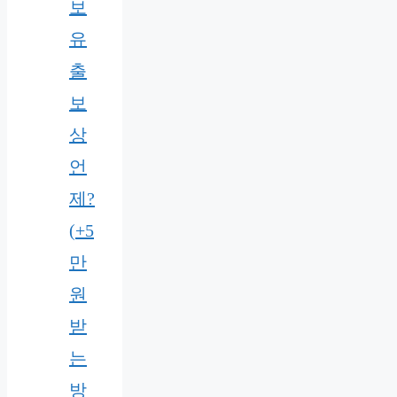
보
유
출
보
상
언
제?
(+5
만
원
받
는
방