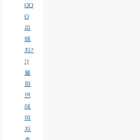
OO
O
피
해
자?
!)
불
량
연
애
여
자