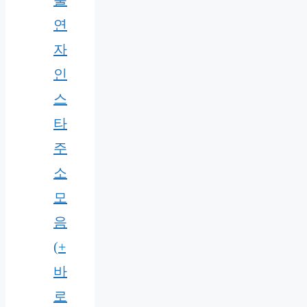
출
연
자
인
스
타
주
소
모
음
(+
바
로