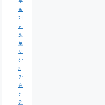
쿠
팡
개
인
정
보
보
상
5
만
원
신
청