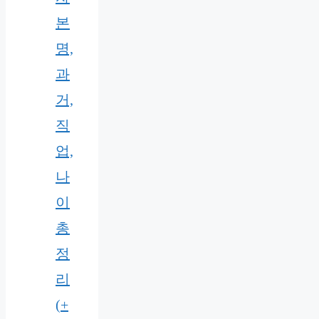
본
명,
과
거,
직
업,
나
이
총
정
리
(+