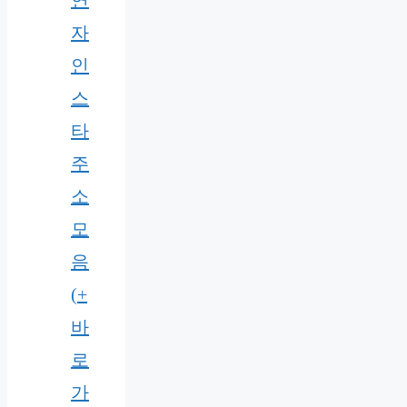
연
자
인
스
타
주
소
모
음
(+
바
로
가