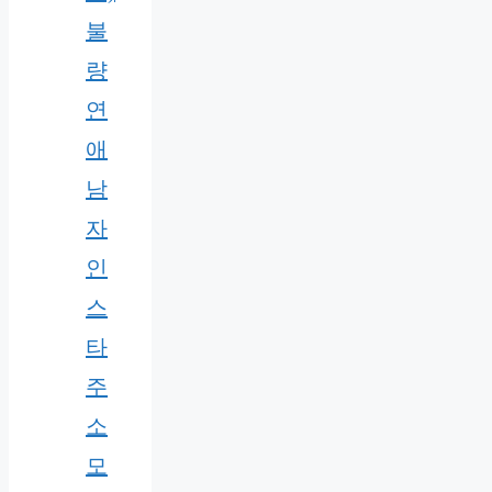
불
량
연
애
남
자
인
스
타
주
소
모