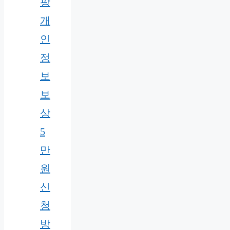
팡
개
인
정
보
보
상
5
만
원
신
청
방