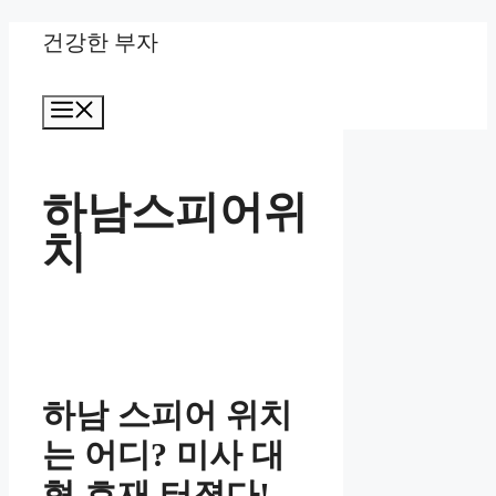
Skip
건강한 부자
to
Menu
content
하남스피어위
치
하남 스피어 위치
는 어디? 미사 대
형 호재 터졌다!