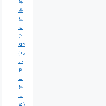
유
출
보
상
언
제?
(+5
만
원
받
는
방
법)