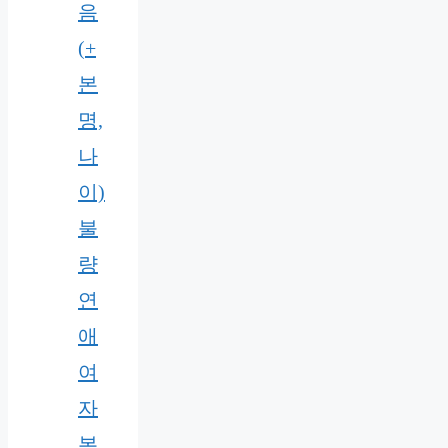
음
(+
본
명,
나
이)
불
량
연
애
여
자
본