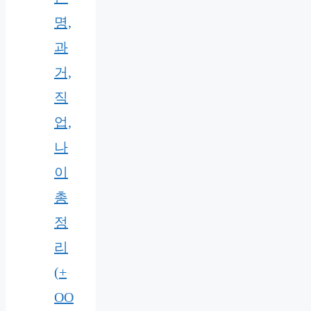
명,
과
거,
직
업,
나
이
총
정
리
(+
OO