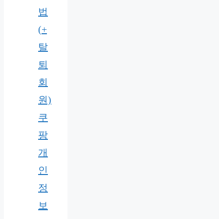
법
(+
탈
퇴
회
원)
쿠
팡
개
인
정
보