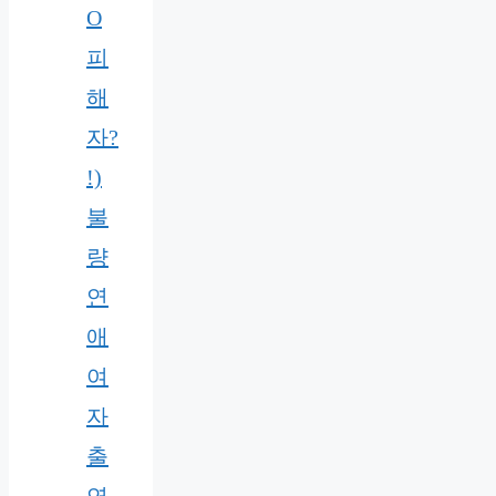
O
피
해
자?
!)
불
량
연
애
여
자
출