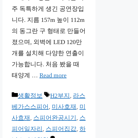
주 독특하게 생긴 공연장입
니다. 지름 157m 높이 112m
의 동그란 구 형태로 만들어
졌으며, 외벽에 LED 120만
개를 설치해 다양한 연출이
가능합니다. 처음 봤을 때
태양계 …
Read more
Categories
Tags
생활정보
H2부지
,
라스
베가스스피어
,
미사호재
,
미
사효재
,
스피어완공시기
,
스
피어일자리
,
스피어집값
,
하