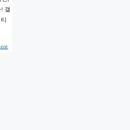
! 갤
 티
ent