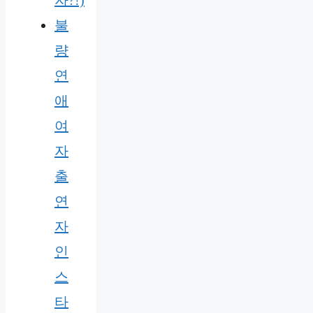
자?!)
불
량
연
애
여
자
출
연
자
인
스
타