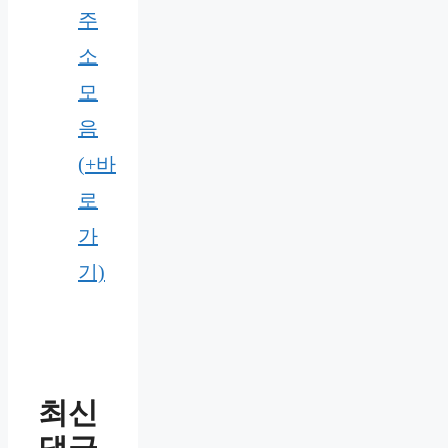
주
소
모
음
(+바
로
가
기)
최신