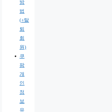
방
법
(+탈
퇴
회
원)
쿠
팡
개
인
정
보
유