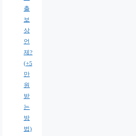
출
보
상
언
제?
(+5
만
원
받
는
방
법)