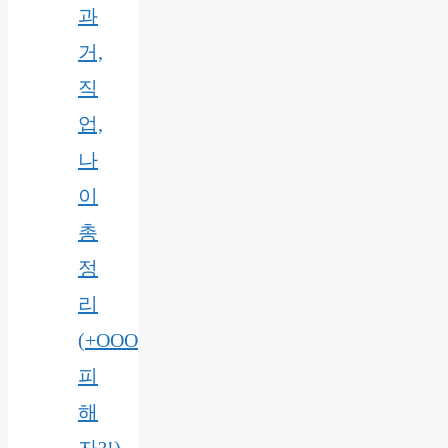
과
거,
직
업,
나
이
총
정
리
(+OOO
피
해