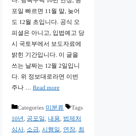
다. 행복주택 10년 연장, 공
포일 빠르면 11월 말, 늦어
도 12월 초입니다. 공식 오
피셜은 아니고, 입법예고 당
시 국토부에서 보도자료에
밝힌 기간입니다. 이 글을
쓰는 날짜는 12월 2일입니
다. 위 정보대로라면 이번
주나 …
Read more
Categories
미분류
Tags
10년
,
공포일
,
내용
,
법제처
심사
,
소급
,
시행일
,
연장
,
최