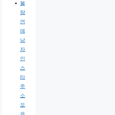
불
량
연
애
남
자
인
스
타
주
소
모
음