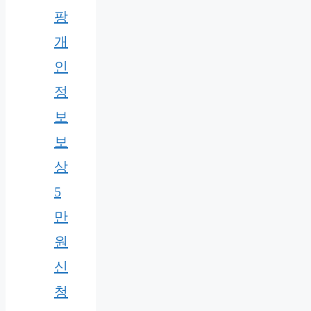
팡
개
인
정
보
보
상
5
만
원
신
청