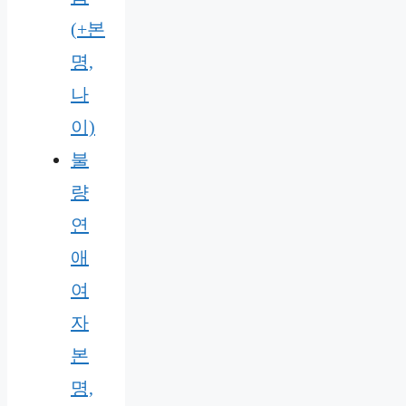
(+본
명,
나
이)
불
량
연
애
여
자
본
명,