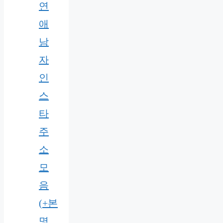
연
애
남
자
인
스
타
주
소
모
음
(+본
명,