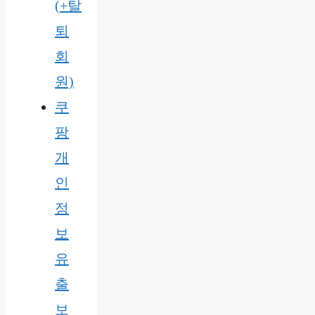
(+탈
퇴
회
원)
쿠
팡
개
인
정
보
유
출
보