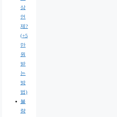
상
언
제?
(+5
만
원
받
는
방
법)
불
량