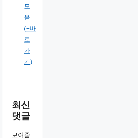
모
음
(+바
로
가
기)
최신
댓글
보여줄