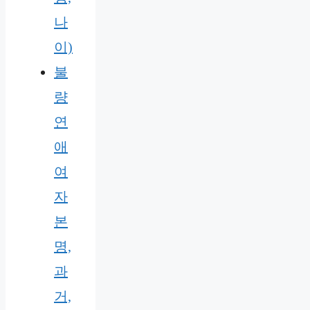
나
이)
불
량
연
애
여
자
본
명,
과
거,