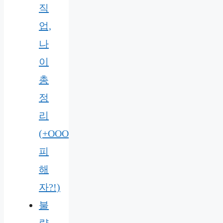
직
업,
나
이
총
정
리
(+OOO
피
해
자?!)
불