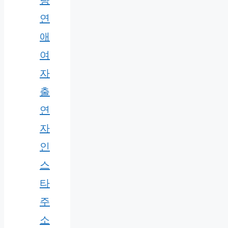
량
연
애
여
자
출
연
자
인
스
타
주
소