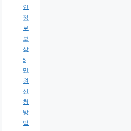
인
정
보
보
상
5
만
원
신
청
방
법