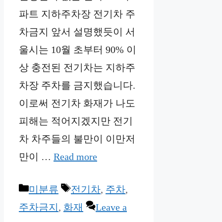
파트 지하주차장 전기차 주
차금지 앞서 설명했듯이 서
울시는 10월 초부터 90% 이
상 충전된 전기차는 지하주
차장 주차를 금지했습니다.
이로써 전기차 화재가 나도
피해는 적어지겠지만 전기
차 차주들의 불만이 이만저
만이 …
Read more
Categories
Tags
미분류
전기차
,
주차
,
주차금지
,
화재
Leave a