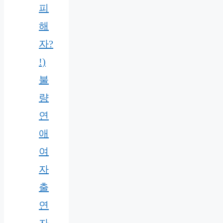
피
해
자?
!)
불
량
연
애
여
자
출
연