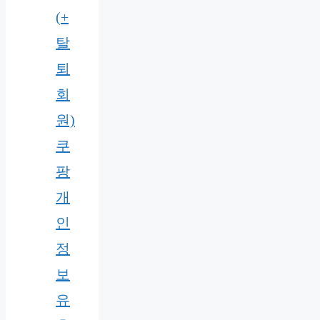
(+
탈
퇴
회
원)
쿠
팡
개
인
정
보
유