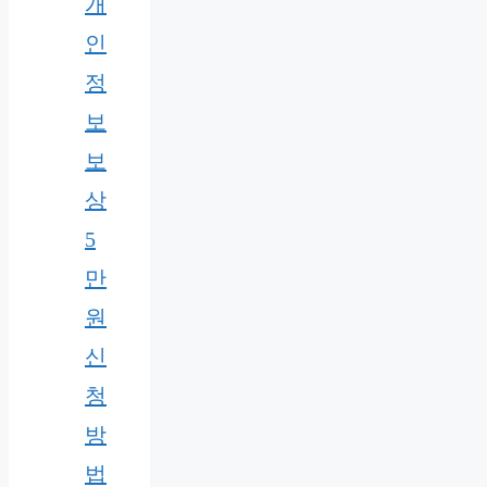
개
인
정
보
보
상
5
만
원
신
청
방
법