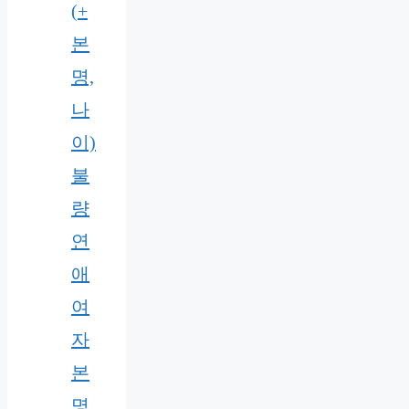
(+
본
명,
나
이)
불
량
연
애
여
자
본
명,