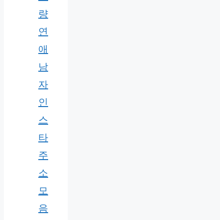
량
연
애
남
자
인
스
타
주
소
모
음