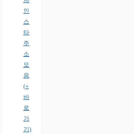
자
인
스
타
주
소
모
음
(+
바
로
가
기)