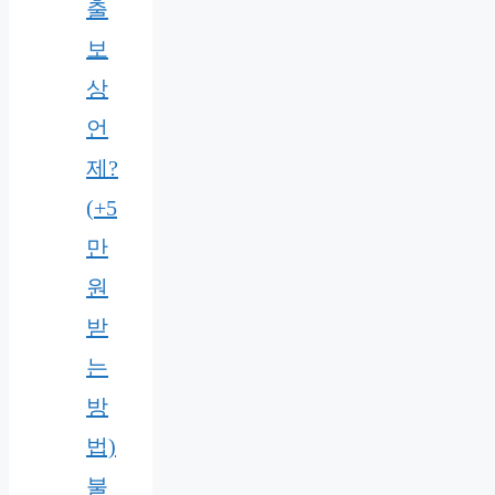
출
보
상
언
제?
(+5
만
원
받
는
방
법)
불