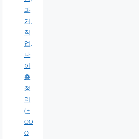
과
거,
직
업,
나
이
총
정
리
(+
OO
O