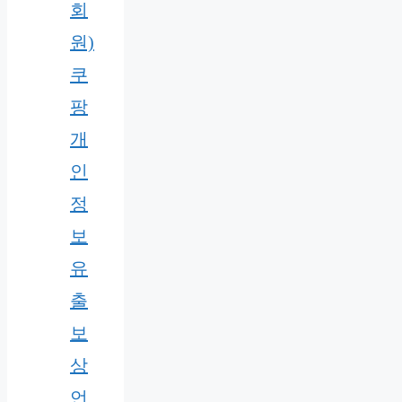
회
원)
쿠
팡
개
인
정
보
유
출
보
상
언