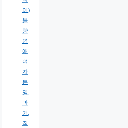
이)
불
량
연
애
여
자
본
명,
과
거,
직