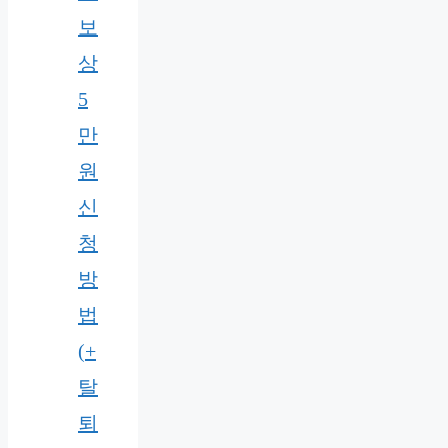
보
상
5
만
원
신
청
방
법
(+
탈
퇴