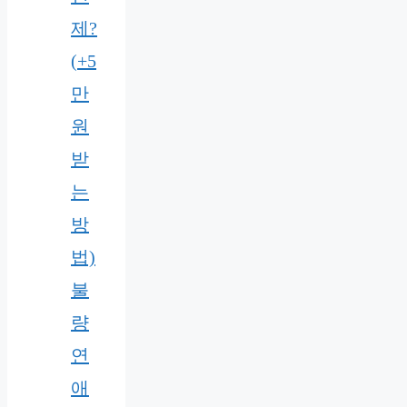
제?
(+5
만
원
받
는
방
법)
불
량
연
애