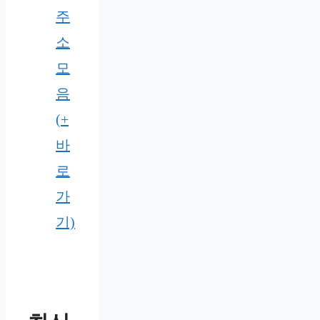
주
소
모
음
(+
바
로
가
기)