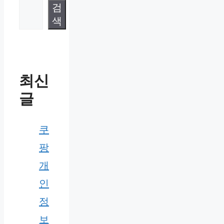
검
색
최신
글
쿠
팡
개
인
정
보