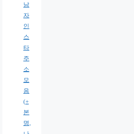
남
자
인
스
타
주
소
모
음
(+
본
명,
나