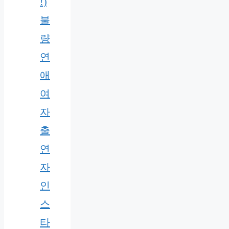
!)
불
량
연
애
여
자
출
연
자
인
스
타