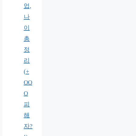
업,
나
이
총
정
리
(+
OO
O
피
해
자?