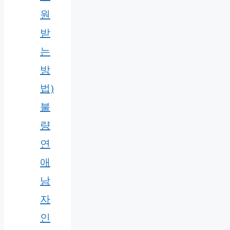
원
받
는
방
법)
불
량
연
애
남
자
인