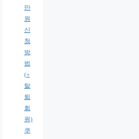
만
원
신
청
방
법
(+
탈
퇴
회
원)
쿠