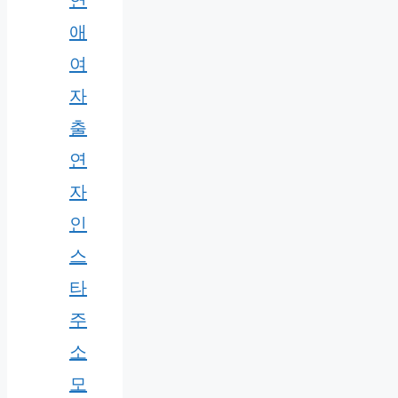
연
애
여
자
출
연
자
인
스
타
주
소
모