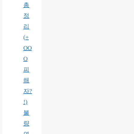
총
정
리
(+
OO
O
피
해
자?
!)
불
량