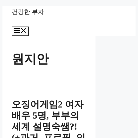
Skip
건강한 부자
to
Menu
content
원지안
오징어게임2 여자
배우 5명, 부부의
세계 설명숙쌤?!
(+과거, 프로필, 인