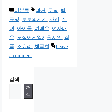
Categories
Tags
미분류
과거
,
무당
,
박
규영
,
부부의세계
,
사진
,
선
녀
,
아이돌
,
여배우
,
여자배
우
,
오징어게임2
,
원지안
,
작
품
,
조유리
,
채국희
Leave
a comment
검색
검
색