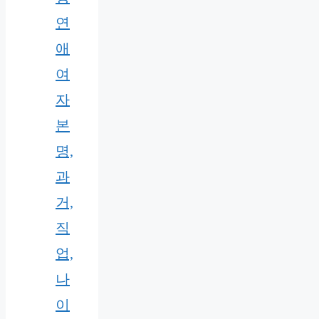
연
애
여
자
본
명,
과
거,
직
업,
나
이