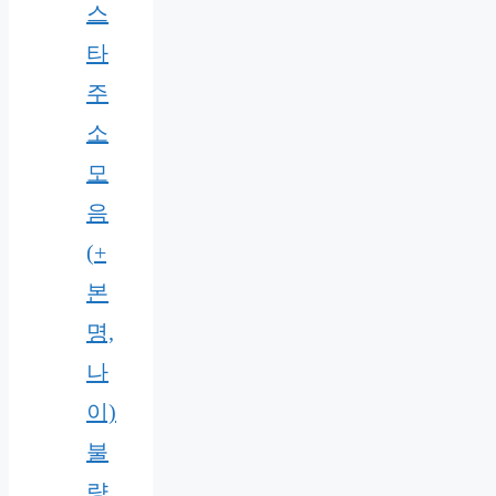
스
타
주
소
모
음
(+
본
명,
나
이)
불
량