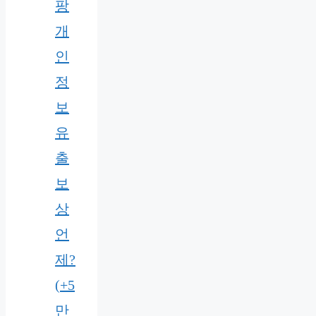
팡
개
인
정
보
유
출
보
상
언
제?
(+5
만