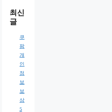
최신
글
쿠
팡
개
인
정
보
보
상
5