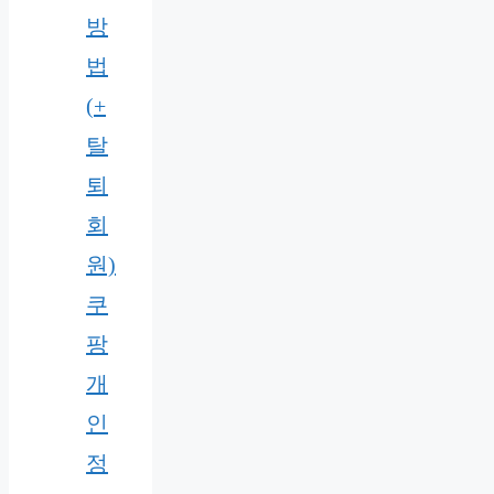
방
법
(+
탈
퇴
회
원)
쿠
팡
개
인
정