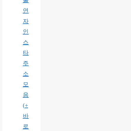
출
연
자
인
스
타
주
소
모
음
(+
바
로