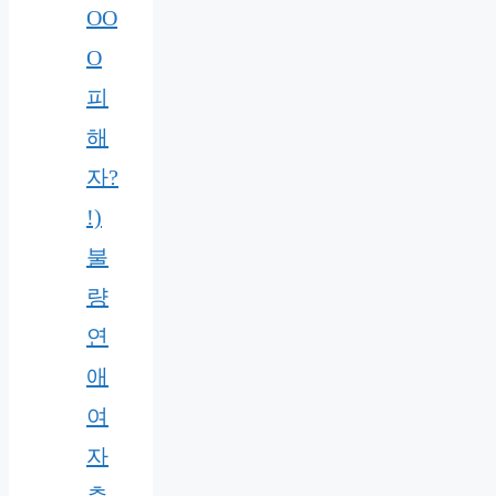
OO
O
피
해
자?
!)
불
량
연
애
여
자