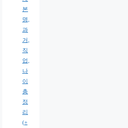
본
명,
과
거,
직
업,
나
이
총
정
리
(+