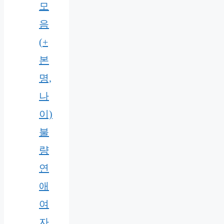
모
음
(+
본
명,
나
이)
불
량
연
애
여
자