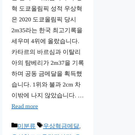
혁 도쿄올림픽 성적 우상혁
은 2020 도쿄올림픽 당시
2m35라는 한국 최고기록을
세우며 4위에 올랐습니다.
카타르의 바르심과 이탈리
아의 탐베리가 2m37을 기록
하며 공동 금메달을 획득했
습니다. 1위와 불과 2cm 차
이밖에 나지 않았습니다. …
Read more
Categories
Tags
미분류
우상혁금메달
,