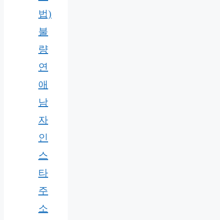
법)
불
량
연
애
남
자
인
스
타
주
소