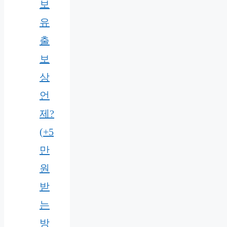
보
유
출
보
상
언
제?
(+5
만
원
받
는
방