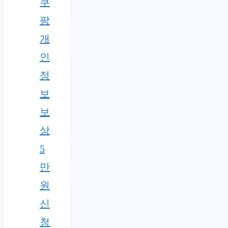
쿠
팡
개
인
정
보
보
상
5
만
원
신
청