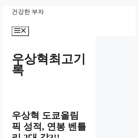
Skip
건강한 부자
to
Menu
content
우상혁최고기
록
우상혁 도쿄올림
픽 성적, 연봉 벤틀
리 2대 값?!!