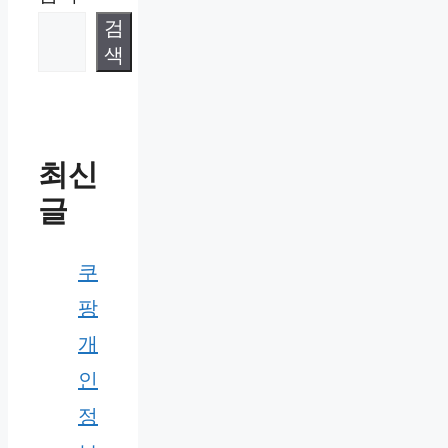
검
색
최신
글
쿠
팡
개
인
정