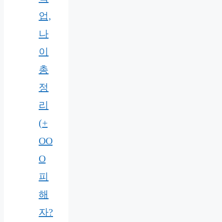
업,
나
이
총
정
리
(+
OO
O
피
해
자?