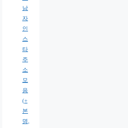
남
자
인
스
타
주
소
모
음
(+
본
명,