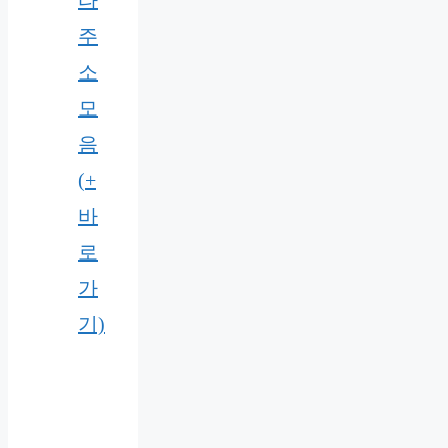
타
주
소
모
음
(+
바
로
가
기)