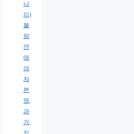
나
이)
불
량
연
애
여
자
본
명,
과
거,
직