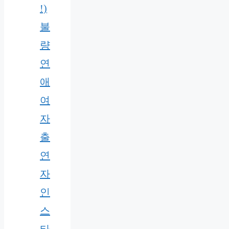
!)
불
량
연
애
여
자
출
연
자
인
스