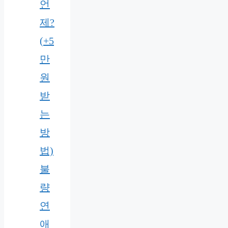
언
제?
(+5
만
원
받
는
방
법)
불
량
연
애