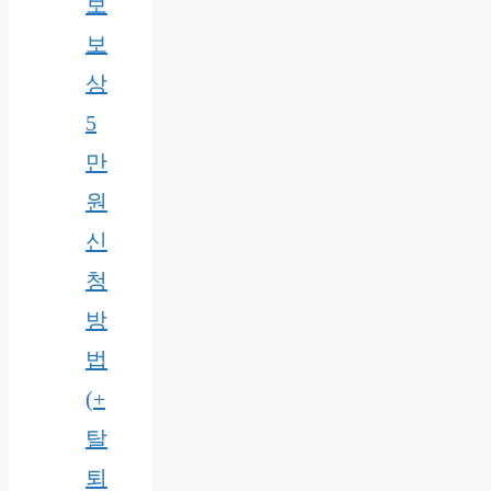
보
보
상
5
만
원
신
청
방
법
(+
탈
퇴