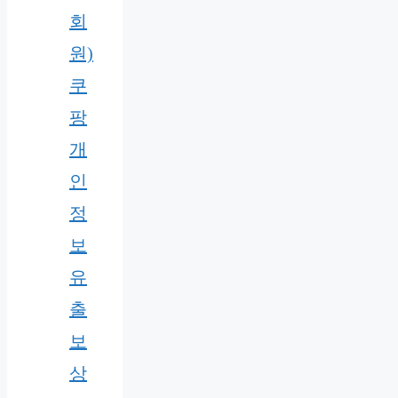
회
원)
쿠
팡
개
인
정
보
유
출
보
상