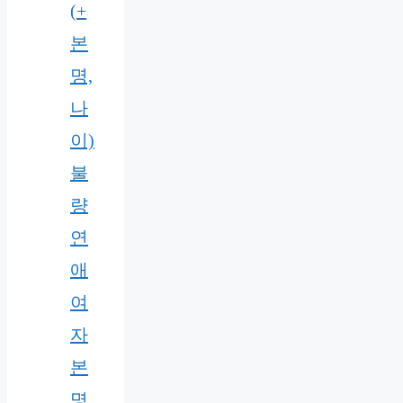
(+
본
명,
나
이)
불
량
연
애
여
자
본
명,