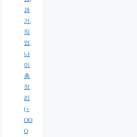
과
거,
직
업,
나
이
총
정
리
(+
OO
O