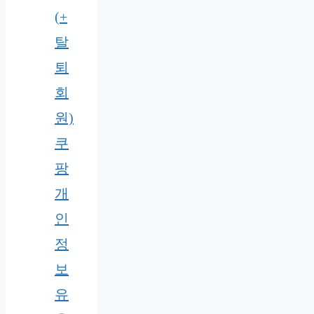
(+
탈
퇴
회
원)
쿠
팡
개
인
정
보
유