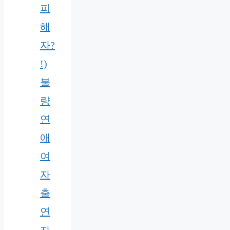
피
해
자?
!)
불
량
연
애
여
자
출
연