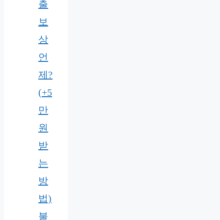
출
보
상
언
제?
(+5
만
원
받
는
방
법)
불