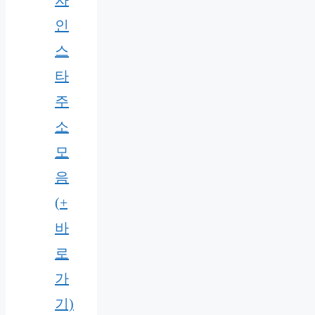
자
인
스
타
주
소
모
음
(+
바
로
가
기)