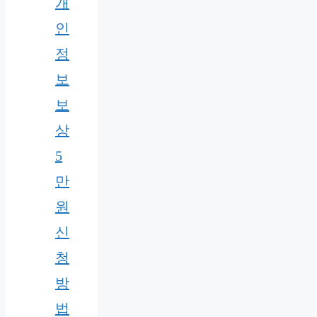
개
인
정
보
보
상
5
만
원
신
청
방
법