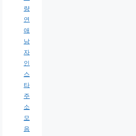
량
연
애
남
자
인
스
타
주
소
모
음