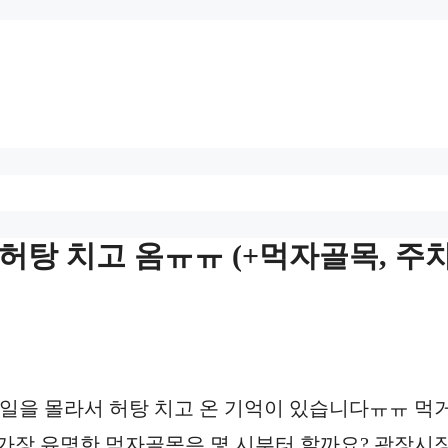
허탕 치고 옴ㅠㅠ (+먹자골목, 주
일을 몰라서 허탕 치고 온 기억이 있습니다ㅠㅠ 먹거
가장 유명한 먹자골목은 몇 시부터 할까요? 광장시장