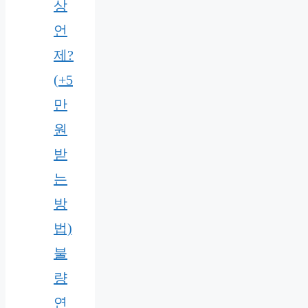
상
언
제?
(+5
만
원
받
는
방
법)
불
량
연