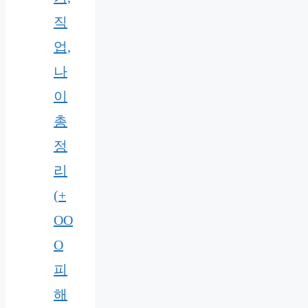
직
업,
나
이
총
정
리
(+
OO
O
피
해