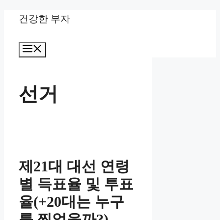
Skip
건강한 부자
to
Menu
content
선거
제21대 대선 연령
별 득표율 및 투표
율(+20대는 누구
를 찍었을까?)