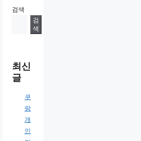
검색
검
색
최신
글
쿠
팡
개
인