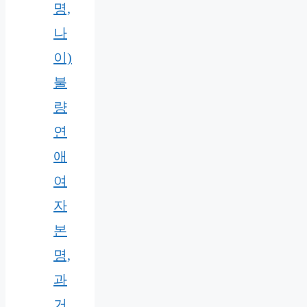
명,
나
이)
불
량
연
애
여
자
본
명,
과
거,