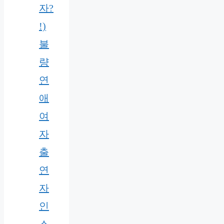
자?
!)
불
량
연
애
여
자
출
연
자
인