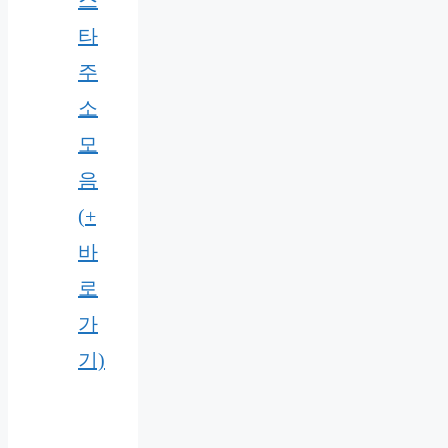
스
타
주
소
모
음
(+
바
로
가
기)