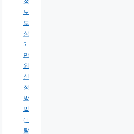
정
보
보
상
5
만
원
신
청
방
법
(+
탈