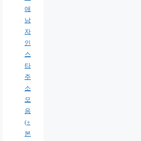
애
남
자
인
스
타
주
소
모
음
(+
본