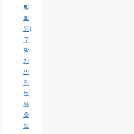
퇴
회
원)
쿠
팡
개
인
정
보
유
출
보