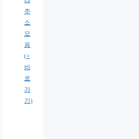
타
주
소
모
음
(+
바
로
가
기)