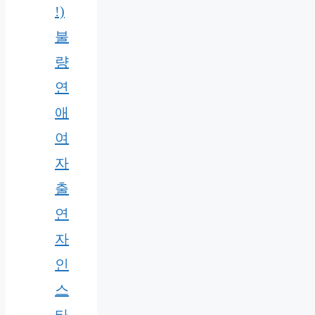
!)
불
량
연
애
여
자
출
연
자
인
스