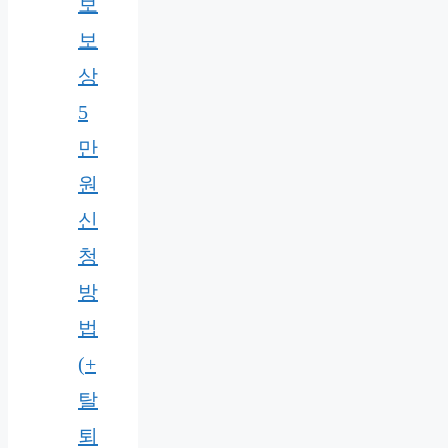
보
보
상
5
만
원
신
청
방
법
(+
탈
퇴