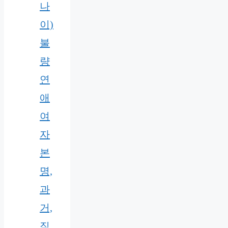
나
이)
불
량
연
애
여
자
본
명,
과
거,
직