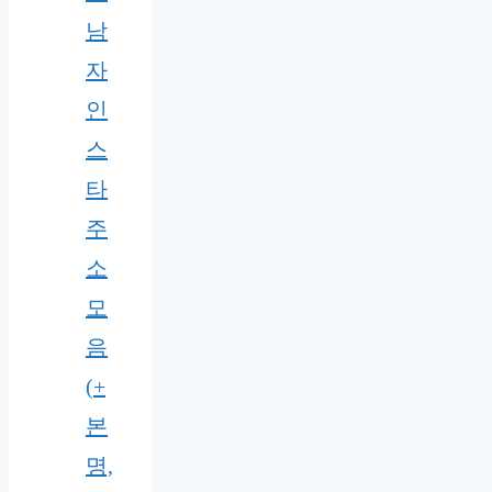
남
자
인
스
타
주
소
모
음
(+
본
명,