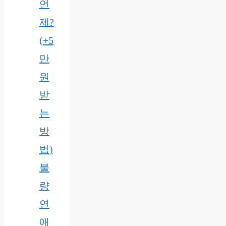
언
제?
(+5
만
원
받
는
방
법)
불
량
연
애