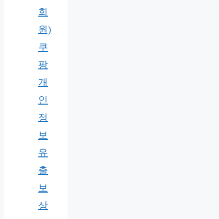
회
원)
쿠
팡
개
인
정
보
유
출
보
상