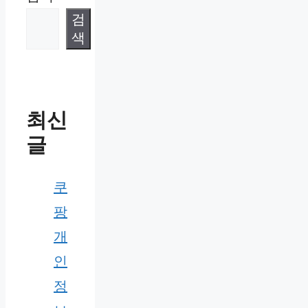
검
색
최신
글
쿠
팡
개
인
정