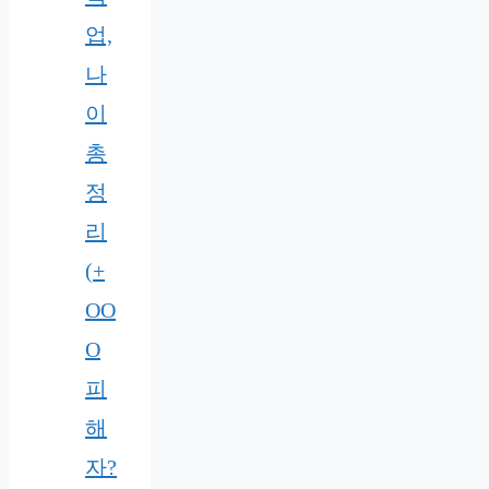
업,
나
이
총
정
리
(+
OO
O
피
해
자?