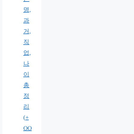
명,
과
거,
직
업,
나
이
총
정
리
(+
OO