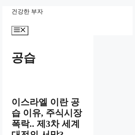
Skip
건강한 부자
to
Menu
content
공습
이스라엘 이란 공
습 이유, 주식시장
폭락.. 제3차 세계
대전의 서막?