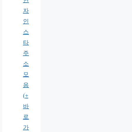
연
자
인
스
타
주
소
모
음
(+
바
로
가