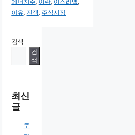
에너지주
,
이란
,
이스라엘
,
이유
,
전쟁
,
주식시장
검색
검
색
최신
글
쿠