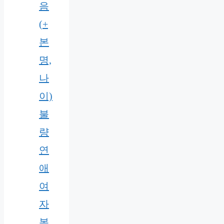
음
(+
본
명,
나
이)
불
량
연
애
여
자
본