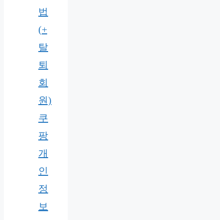
법
(+
탈
퇴
회
원)
쿠
팡
개
인
정
보