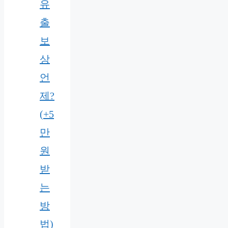
유
출
보
상
언
제?
(+5
만
원
받
는
방
법)