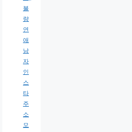
불
량
연
애
남
자
인
스
타
주
소
모