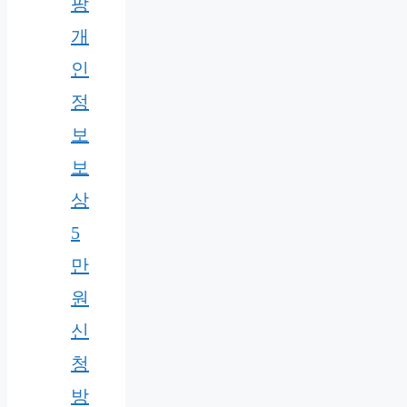
팡
개
인
정
보
보
상
5
만
원
신
청
방