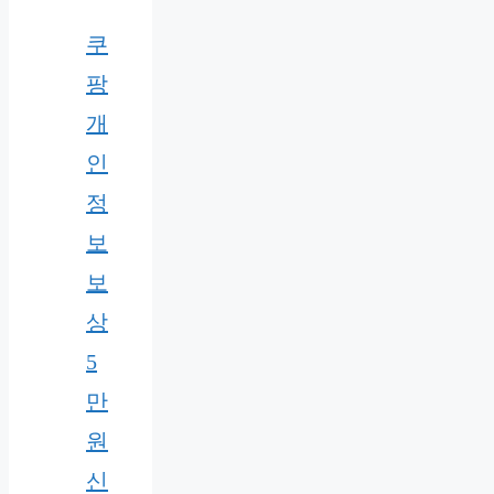
쿠
팡
개
인
정
보
보
상
5
만
원
신