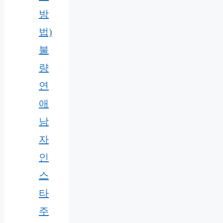
방
법)
불
량
연
애
남
자
인
스
타
주