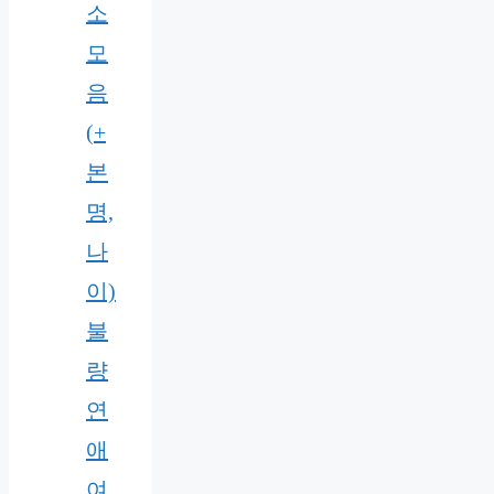
소
모
음
(+
본
명,
나
이)
불
량
연
애
여