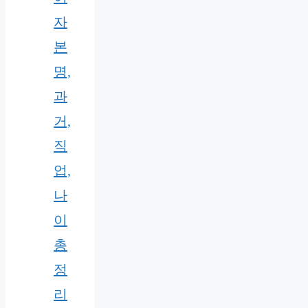
자
본
명,
과
거,
직
업,
나
이
총
정
리