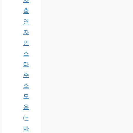
자
출
연
자
인
스
타
주
소
모
음
(+
바