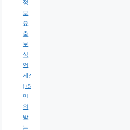
정
보
유
출
보
상
언
제?
(+5
만
원
받
는