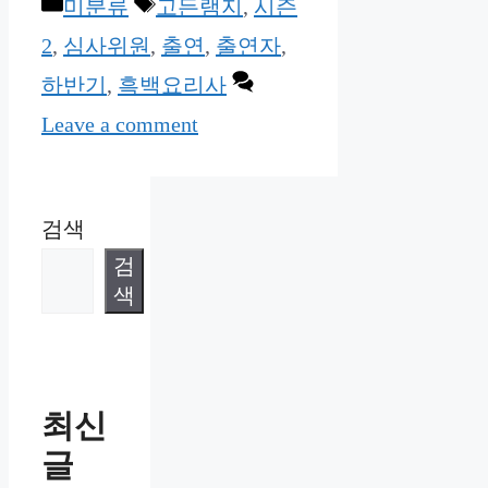
Categories
Tags
미분류
고든램지
,
시즌
2
,
심사위원
,
출연
,
출연자
,
하반기
,
흑백요리사
Leave a comment
검색
검
색
최신
글