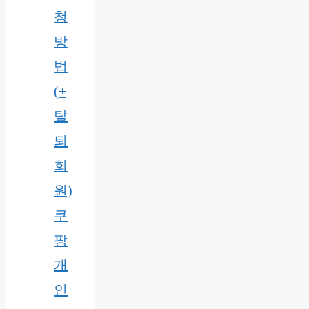
청
방
법
(+
탈
퇴
회
원)
쿠
팡
개
인