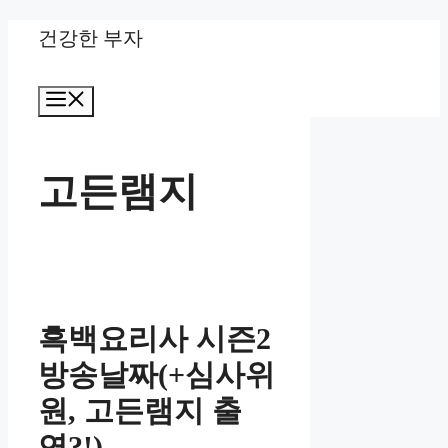
Skip
건강한 부자
to
Menu
content
고든램지
흑백요리사 시즌2
방송날짜(+심사위
원, 고든램지 출
연?!)