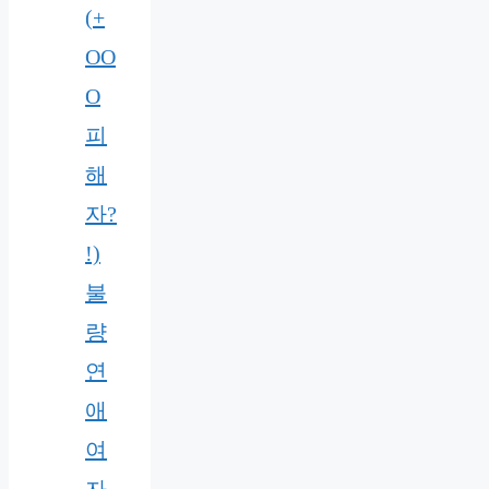
(+
OO
O
피
해
자?
!)
불
량
연
애
여