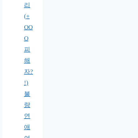
리
(+
OO
O
피
해
자?
!)
불
량
연
애