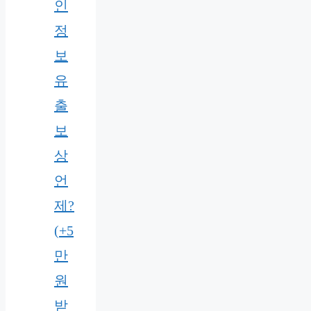
인
정
보
유
출
보
상
언
제?
(+5
만
원
받