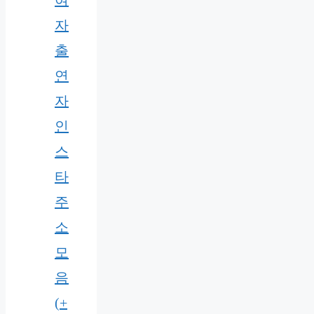
여
자
출
연
자
인
스
타
주
소
모
음
(+