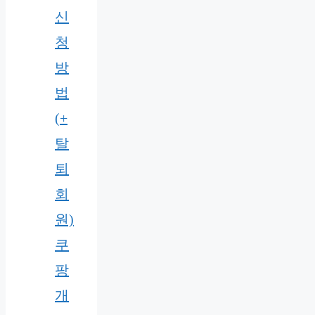
신
청
방
법
(+
탈
퇴
회
원)
쿠
팡
개