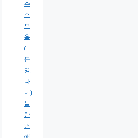
주
소
모
음
(+
본
명,
나
이)
불
량
연
애