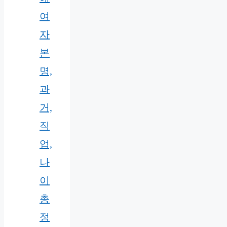
여
자
본
명,
과
거,
직
업,
나
이
총
정