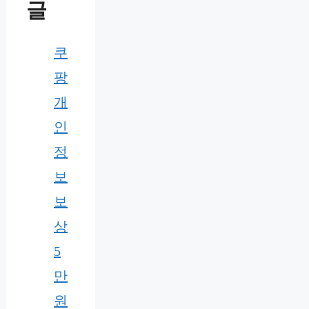
글
쿠
팡
개
인
정
보
보
상
5
만
원