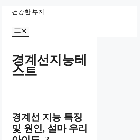
Skip
건강한 부자
to
Menu
content
경계선지능테
스트
경계선 지능 특징
및 원인, 설마 우리
아이도..?