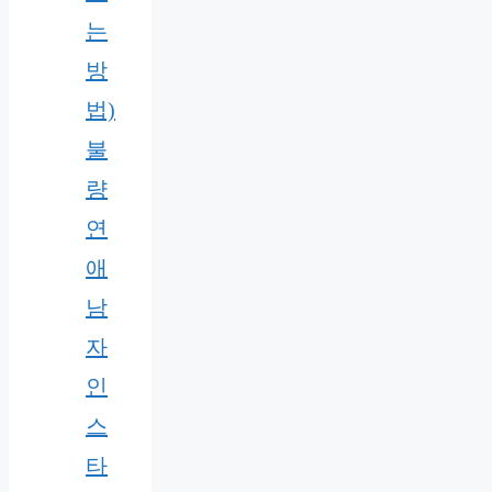
는
방
법)
불
량
연
애
남
자
인
스
타