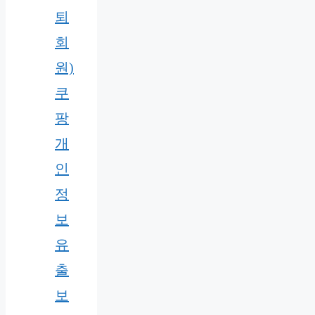
퇴
회
원)
쿠
팡
개
인
정
보
유
출
보