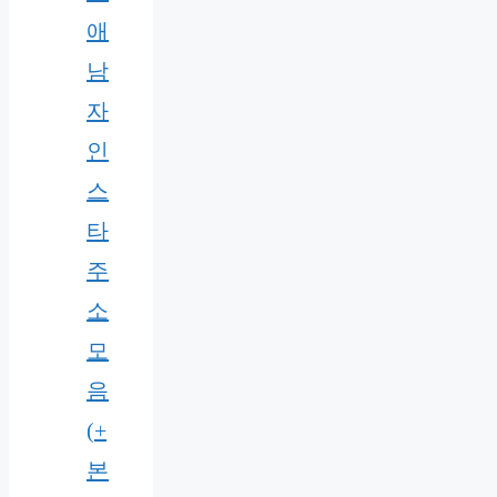
애
남
자
인
스
타
주
소
모
음
(+
본