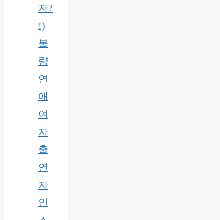
자?
!)
불
량
연
애
여
자
출
연
자
인