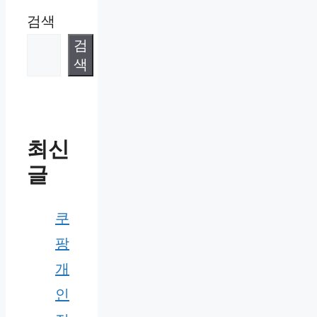
검색
검
색
최신
글
쿠
팡
개
인