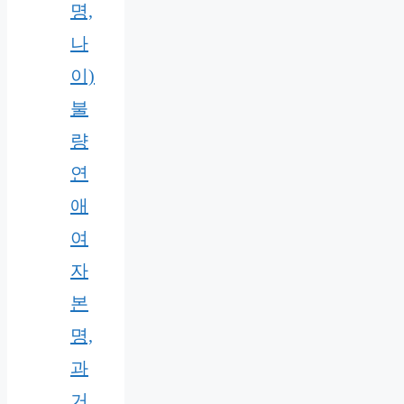
명,
나
이)
불
량
연
애
여
자
본
명,
과
거,