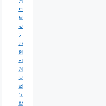
정
보
보
상
5
만
원
신
청
방
법
(+
탈