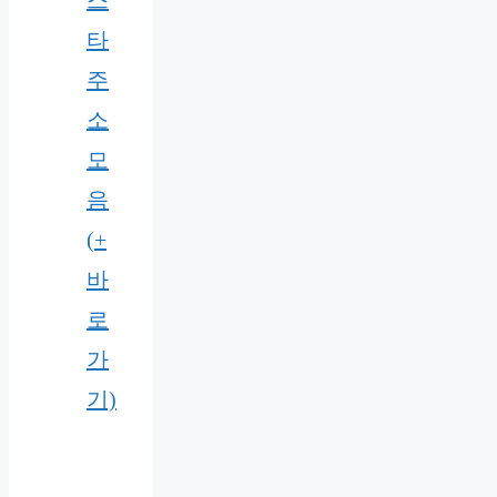
스
타
주
소
모
음
(+
바
로
가
기)