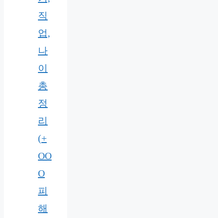
직
업,
나
이
총
정
리
(+
OO
O
피
해