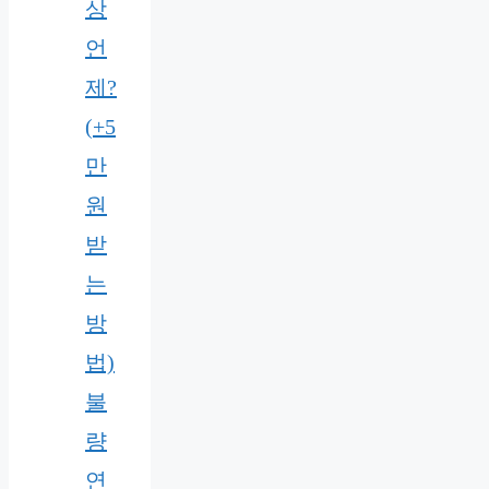
상
언
제?
(+5
만
원
받
는
방
법)
불
량
연