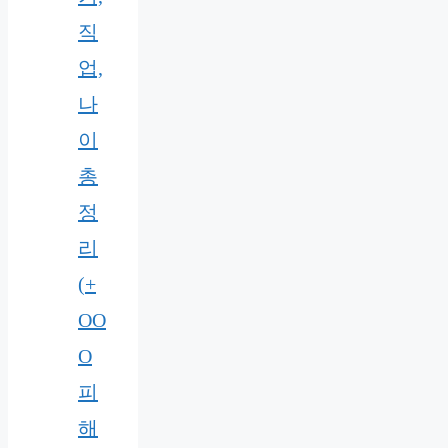
직
업,
나
이
총
정
리
(+
OO
O
피
해