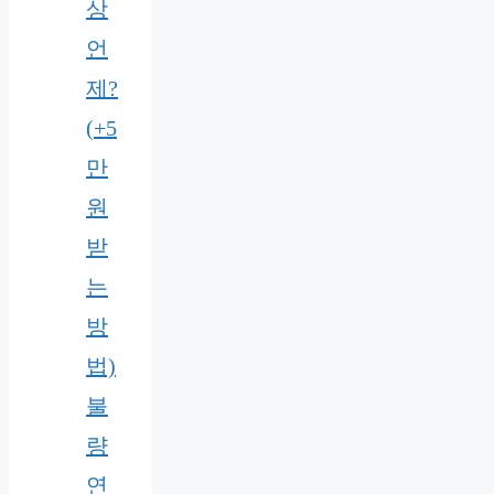
상
언
제?
(+5
만
원
받
는
방
법)
불
량
연