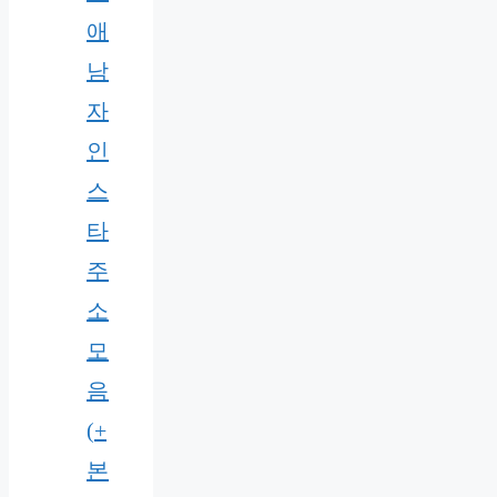
애
남
자
인
스
타
주
소
모
음
(+
본