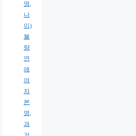
명,
나
이)
불
량
연
애
여
자
본
명,
과
거,