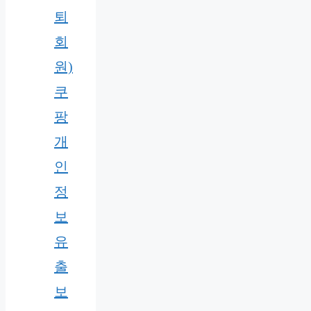
퇴
회
원)
쿠
팡
개
인
정
보
유
출
보