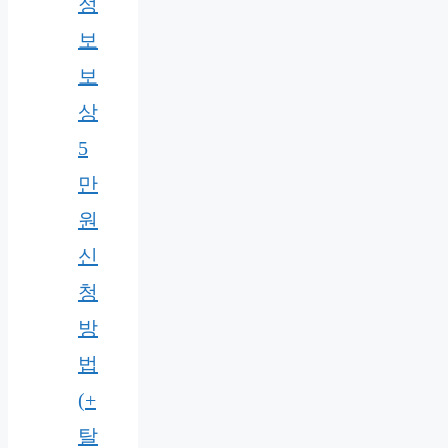
정
보
보
상
5
만
원
신
청
방
법
(+
탈