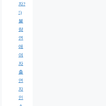
자?
!)
불
량
연
애
여
자
출
연
자
인