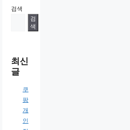
검색
검
색
최신
글
쿠
팡
개
인