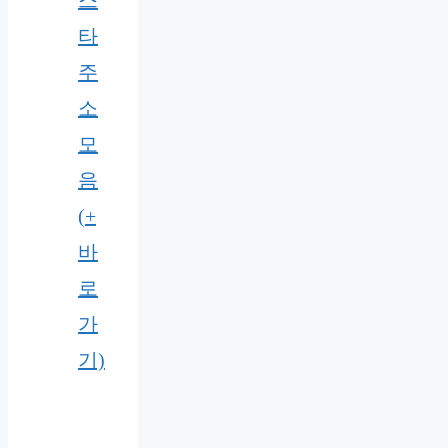
스
타
주
소
모
음
(+
바
로
가
기)