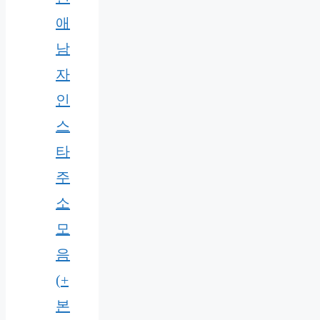
애
남
자
인
스
타
주
소
모
음
(+
본