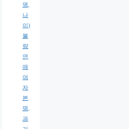
명,
나
이)
불
량
연
애
여
자
본
명,
과
거,