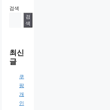
검색
검
색
최신
글
쿠
팡
개
인