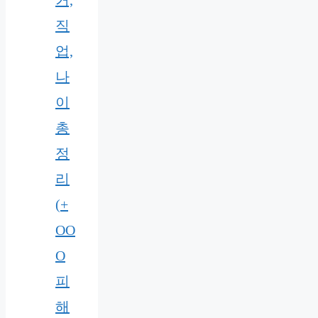
직
업,
나
이
총
정
리
(+
OO
O
피
해