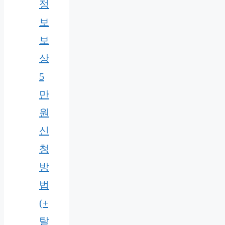
정
보
보
상
5
만
원
신
청
방
법
(+
탈