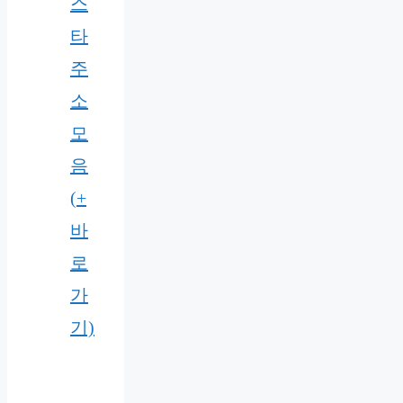
스
타
주
소
모
음
(+
바
로
가
기)