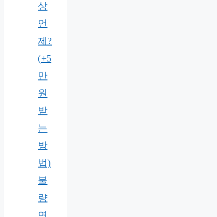
상
언
제?
(+5
만
원
받
는
방
법)
불
량
연