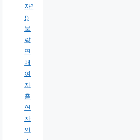
자?
!)
불
량
연
애
여
자
출
연
자
인