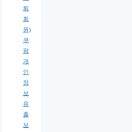
퇴
회
원)
쿠
팡
개
인
정
보
유
출
보