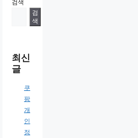
검색
검
색
최신
글
쿠
팡
개
인
정