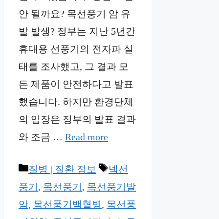
안 될까요? 목선풍기 암 유
발 발생? 정부는 지난 5년간
휴대용 선풍기의 전자파 실
태를 조사했고, 그 결과 모
든 제품이 안전하다고 발표
했습니다. 하지만 환경단체
의 입장은 정부의 발표 결과
와 조금 …
Read more
Categories
Tags
질병 | 질환 정보
넥선
풍기
,
목선풍기
,
목선풍기발
암
,
목선풍기백혈병
,
목선풍