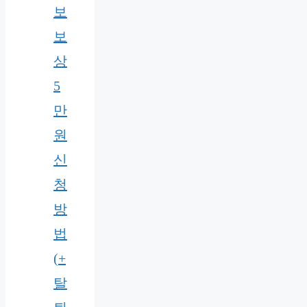
보
보
상
5
만
원
신
청
방
법
(+
탈