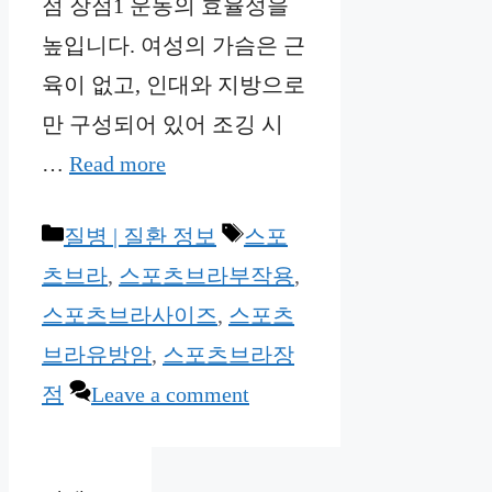
점 장점1 운동의 효율성을
높입니다. 여성의 가슴은 근
육이 없고, 인대와 지방으로
만 구성되어 있어 조깅 시
…
Read more
Categories
Tags
질병 | 질환 정보
스포
츠브라
,
스포츠브라부작용
,
스포츠브라사이즈
,
스포츠
브라유방암
,
스포츠브라장
점
Leave a comment