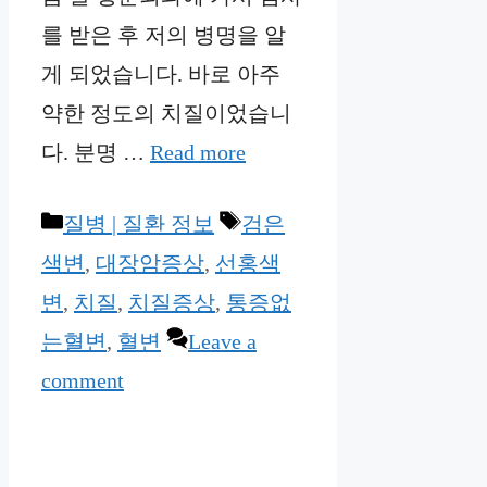
를 받은 후 저의 병명을 알
게 되었습니다. 바로 아주
약한 정도의 치질이었습니
다. 분명 …
Read more
Categories
Tags
질병 | 질환 정보
검은
색변
,
대장암증상
,
선홍색
변
,
치질
,
치질증상
,
통증없
는혈변
,
혈변
Leave a
comment