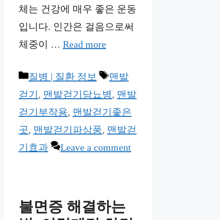
체는 건강에 매우 좋은 운동
입니다. 인간은 걸음으로써
체중이 …
Read more
Categories
Tags
질병 | 질환 정보
맨발
걷기
,
맨발걷기당뇨병
,
맨발
걷기부작용
,
맨발걷기좋은
곳
,
맨발걷기파상풍
,
맨발걷
기효과
Leave a comment
불면증 해결하는