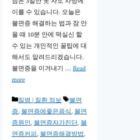
잠은 3일만 못 자도 사망에
이를 수 있습니다. 오늘은
불면증 해결하는 법과 잠 안
올 때 10분 안에 떡실신 할
수 있는 개인적인 꿀팁에 대
해서도 알려드리겠습니다.
불면증을 이겨내기 …
Read
more
Categories
Tags
질병 | 질환 정보
불면
증
,
불면증에좋은음식
,
불면
증원인
,
불면증자가진단
,
불
면증커피
,
불면증해결방법
,