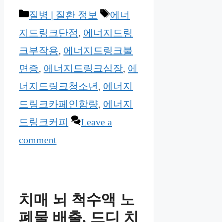
Categories
Tags
질병 | 질환 정보
에너
지드링크단점
,
에너지드링
크부작용
,
에너지드링크불
면증
,
에너지드링크심장
,
에
너지드링크청소년
,
에너지
드링크카페인함량
,
에너지
드링크커피
Leave a
comment
치매 뇌 척수액 노
폐물 배출, 드디 치