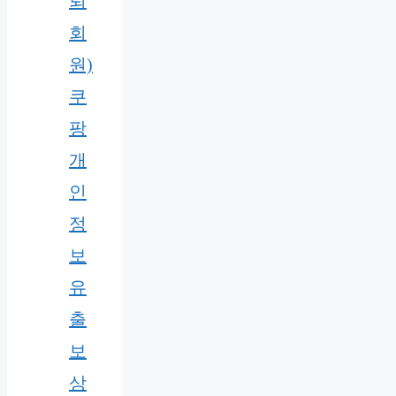
퇴
회
원)
쿠
팡
개
인
정
보
유
출
보
상