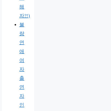
해
자?!)
불
량
연
애
여
자
출
연
자
인