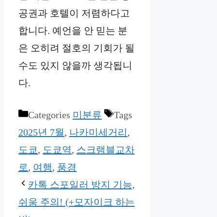
공권과 호텔이 저렴하다고
합니다. 예언을 안 믿는 분
은 오히려 절호의 기회가 될
수도 있지 않을까 생각됩니
다.
Categories
미분류
Tags
2025년 7월
,
나카미세거리
,
도쿄
,
도쿄역
,
스크램블교차
로
,
여행
,
풍경
카톡 스포일러 방지 기능,
쉬움 주의! (+모자이크 하는