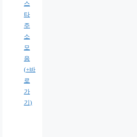
스
타
주
소
모
음
(+바
로
가
기)