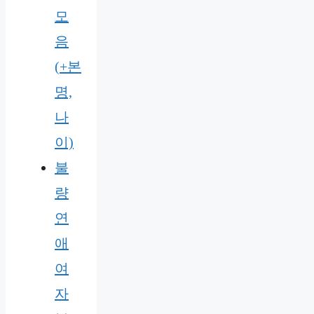
모
음
(+본
명,
나
이)
불
량
연
애
여
자