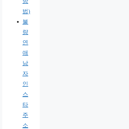
방
법)
불
량
연
애
남
자
인
스
타
주
소