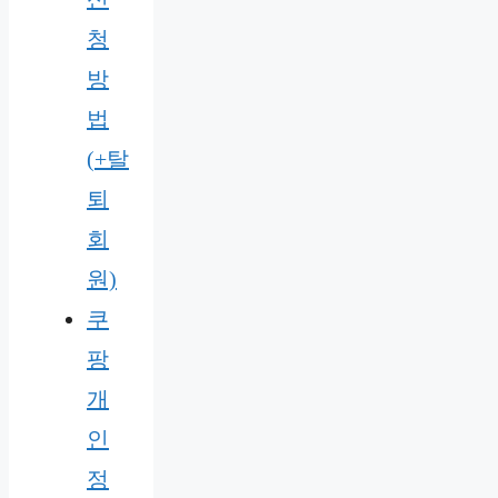
청
방
법
(+탈
퇴
회
원)
쿠
팡
개
인
정