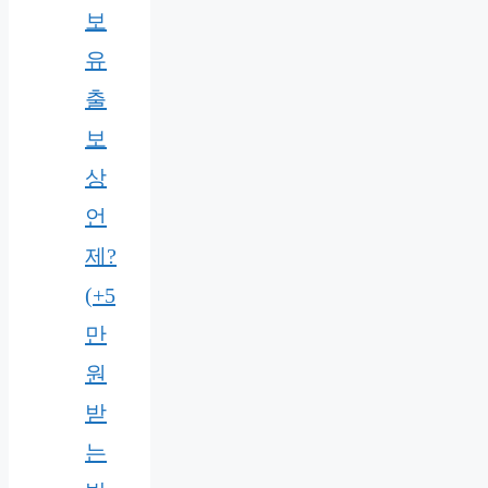
보
유
출
보
상
언
제?
(+5
만
원
받
는