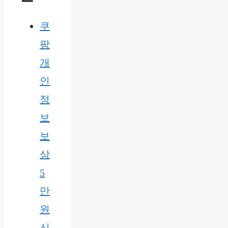
쿠
팡
개
인
정
보
보
상
5
만
원
신