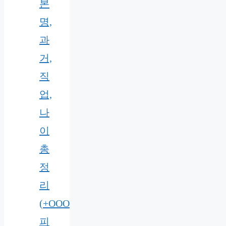
본
명,
과
거,
직
업,
나
이
총
정
리
(+OOO
피