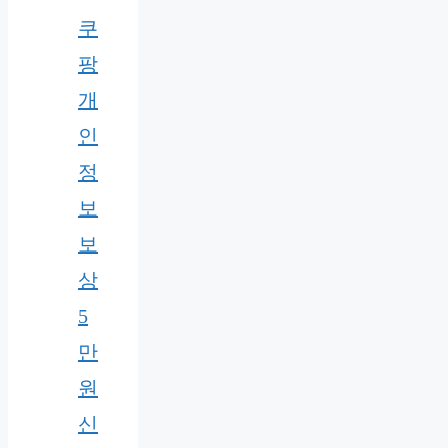
쿠
팡
개
인
정
보
보
상
5
만
원
신