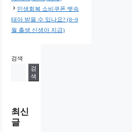
민생회복 소비쿠폰 뱃속
태아 받을 수 있나요? (8~9
월 출생 신생아 지급)
검색
검
색
최신
글