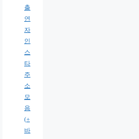
출
연
자
인
스
타
주
소
모
음
(+
바