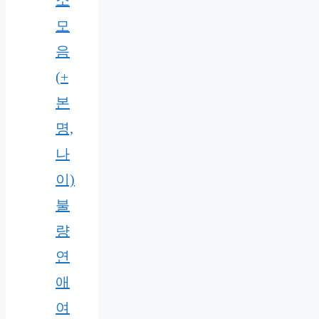
모
음
(+
본
명,
나
이)
불
량
연
애
여