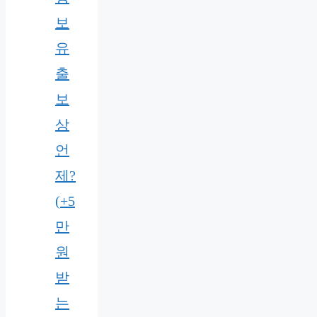
보
유
출
보
상
언
제?
(+5
만
원
받
는