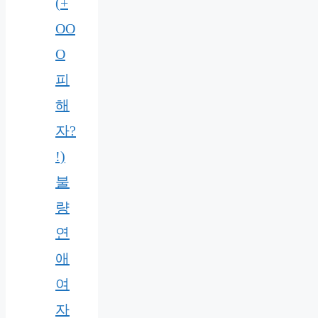
(+
OO
O
피
해
자?
!)
불
량
연
애
여
자