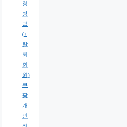
청
방
법
(+
탈
퇴
회
원)
쿠
팡
개
인
정