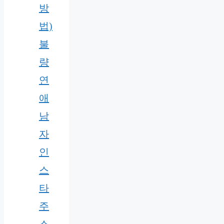
방
법)
불
량
연
애
남
자
인
스
타
주
소