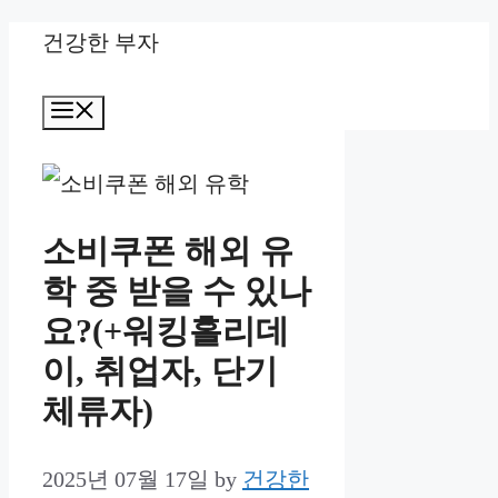
Skip
건강한 부자
to
Menu
content
소비쿠폰 해외 유
학 중 받을 수 있나
요?(+워킹홀리데
이, 취업자, 단기
체류자)
2025년 07월 17일
by
건강한