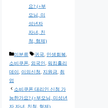
요? (+부
모님, 미
성년자
자녀, 친
척, 형제)
Categories
Tags
미분류
귀국
,
민생회복
,
소비쿠폰
,
외국인
,
워킹홀리
데이
,
이의신청
,
지원금
,
취
업
소비쿠폰 대리인 신청 가
능한가요? (+부모님, 미성년
자 자녀, 친척, 형제)