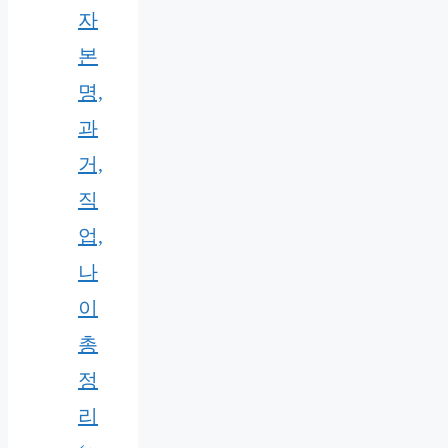
자
본
명,
과
거,
직
업,
나
이
총
정
리