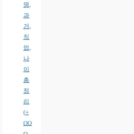
명,
과
거,
직
업,
나
이
총
정
리
(+
OO
O