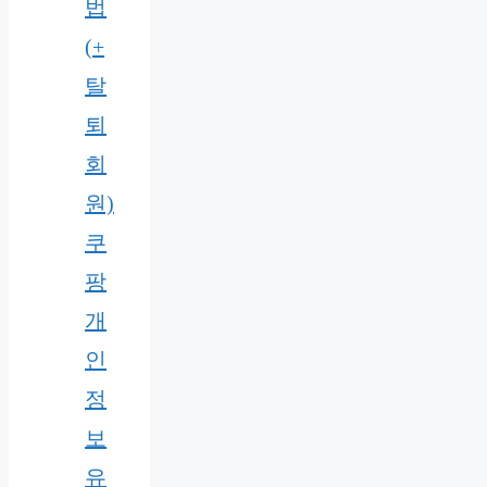
법
(+
탈
퇴
회
원)
쿠
팡
개
인
정
보
유