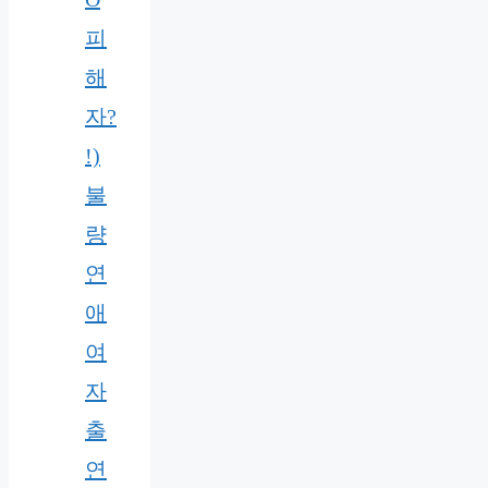
피
해
자?
!)
불
량
연
애
여
자
출
연