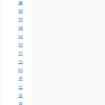
불
량
연
애
남
자
인
스
타
주
소
모
음