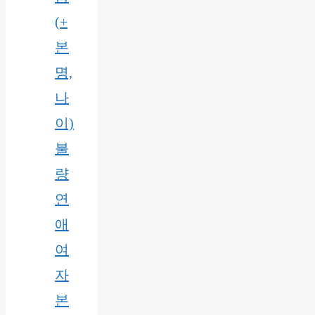
(+
본
명,
나
이)
불
량
연
애
여
자
본