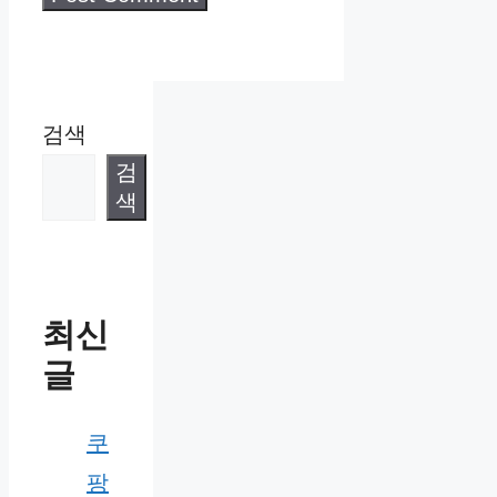
검색
검
색
최신
글
쿠
팡