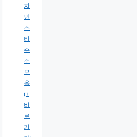
자
인
스
타
주
소
모
음
(+
바
로
가