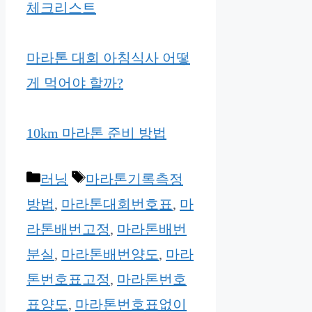
체크리스트
마라톤 대회 아침식사 어떻
게 먹어야 할까?
10km 마라톤 준비 방법
Categories
Tags
러닝
마라톤기록측정
방법
,
마라톤대회번호표
,
마
라톤배번고정
,
마라톤배번
분실
,
마라톤배번양도
,
마라
톤번호표고정
,
마라톤번호
표양도
,
마라톤번호표없이