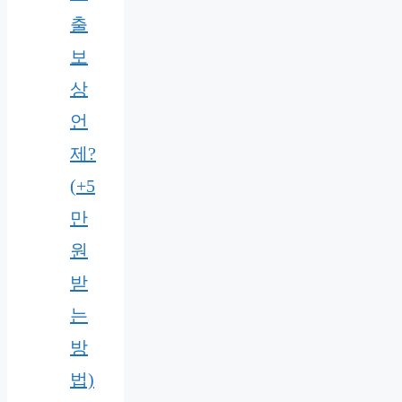
출
보
상
언
제?
(+5
만
원
받
는
방
법)