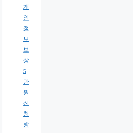
개
인
정
보
보
상
5
만
원
신
청
방